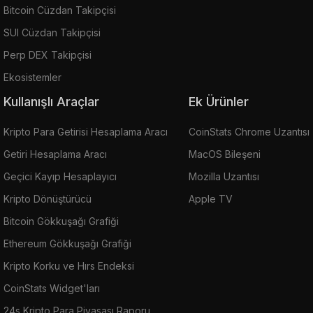
Bitcoin Cüzdan Takipçisi
SUI Cüzdan Takipçisi
Perp DEX Takipçisi
Ekosistemler
Kullanışlı Araçlar
Ek Ürünler
Kripto Para Getirisi Hesaplama Aracı
CoinStats Chrome Uzantısı
Getiri Hesaplama Aracı
MacOS Bileşeni
Geçici Kayıp Hesaplayıcı
Mozilla Uzantısı
Kripto Dönüştürücü
Apple TV
Bitcoin Gökkuşağı Grafiği
Ethereum Gökkuşağı Grafiği
Kripto Korku ve Hırs Endeksi
CoinStats Widget'ları
24s Kripto Para Piyasası Raporu