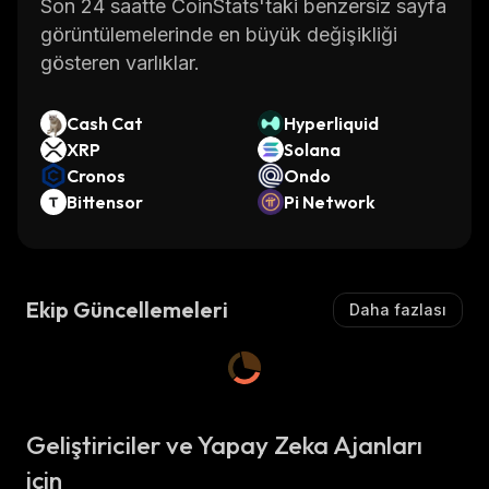
Son 24 saatte CoinStats'taki benzersiz sayfa
görüntülemelerinde en büyük değişikliği
gösteren varlıklar.
Cash Cat
Hyperliquid
XRP
Solana
Cronos
Ondo
Bittensor
Pi Network
Ekip Güncellemeleri
Daha fazlası
Geliştiriciler ve Yapay Zeka Ajanları
için