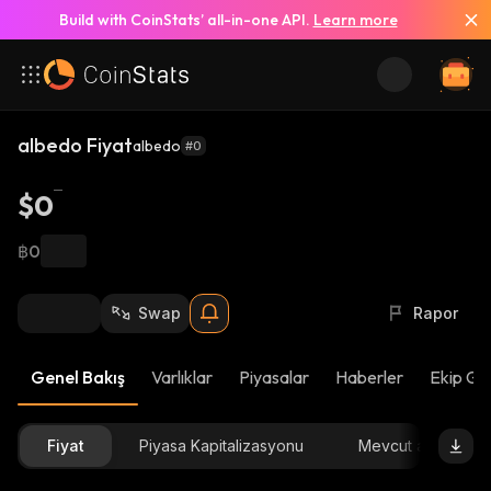
Build with CoinStats’ all-in-one API.
Learn more
albedo Fiyat
albedo
#0
$0
฿0
Swap
Rapor
Genel Bakış
Varlıklar
Piyasalar
Haberler
Ekip Gü
Fiyat
Piyasa Kapitalizasyonu
Mevcut arz