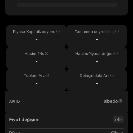
Piyasa Kapitalizasyonu
Tamamen seyreltilmiş
-
-
Hacim 24s
Hacim/Piyasa değeri
-
-
Toplam Arz
Dolaşımdaki Arz
-
-
albedo
API ID
Fiyat değişimi
24H
Düşük
Yüksek