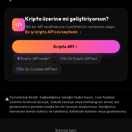
Kripto üzerine mi geliştiriyorsun?
Tek bir API anahtarıyla CoinStats'in verilerine ulaşın.
En iyi kripto API'sini keşfedin
Kripto API
Kripto API nedir?
En İyi Kripto API'leri
En İyi Cüzdan API'leri
Sorumluluk Reddi
.
Sağladığımız içeriğin hiçbir kısmı, coin fiyatları
üzerine finansal tavsiye, hukuki tavsiye veya herhangi bir amaç için
güvenmeniz gereken başka bir tür tavsiye oluşturmaz. İçeriğimizi
tamamen kendi riskiniz ve takdiriniz dahilinde kullanır veya güvenirsiniz.
Bizimle kalın