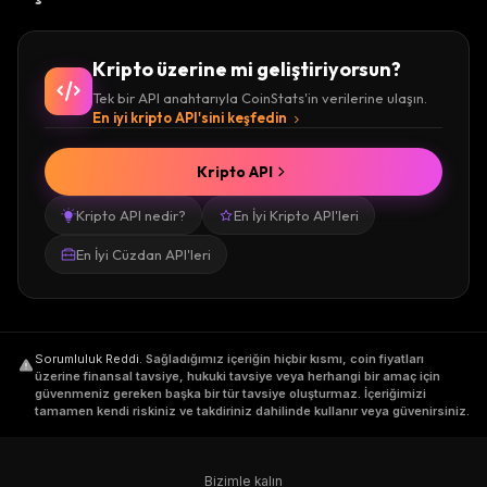
Kripto üzerine mi geliştiriyorsun?
Tek bir API anahtarıyla CoinStats'in verilerine ulaşın.
En iyi kripto API'sini keşfedin
Kripto API
Kripto API nedir?
En İyi Kripto API'leri
En İyi Cüzdan API'leri
Sorumluluk Reddi
.
Sağladığımız içeriğin hiçbir kısmı, coin fiyatları
üzerine finansal tavsiye, hukuki tavsiye veya herhangi bir amaç için
güvenmeniz gereken başka bir tür tavsiye oluşturmaz. İçeriğimizi
tamamen kendi riskiniz ve takdiriniz dahilinde kullanır veya güvenirsiniz.
Bizimle kalın