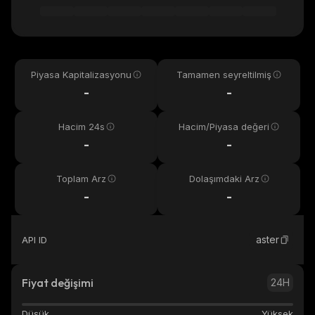
Piyasa Kapitalizasyonu
Tamamen seyreltilmiş
-
-
Hacim 24s
Hacim/Piyasa değeri
-
-
Toplam Arz
Dolaşımdaki Arz
-
-
aster
API ID
Fiyat değişimi
24H
Düşük
Yüksek