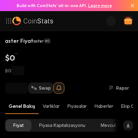
Build with CoinStats’ all-in-one API.
Learn more
aster Fiyat
aster
#0
$0
฿0
Swap
Rapor
Genel Bakış
Varlıklar
Piyasalar
Haberler
Ekip Gü
Fiyat
Piyasa Kapitalizasyonu
Mevcut arz