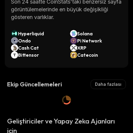
Son 24 saatte CoinStats'taki benzersiz sayfa
görüntülemelerinde en büyük değişikliği
gösteren varlıklar.
Hyperliquid
Solana
Ondo
Pi Network
Cash Cat
XRP
Bittensor
Catecoin
Ekip Güncellemeleri
Daha fazlası
Geliştiriciler ve Yapay Zeka Ajanları
için