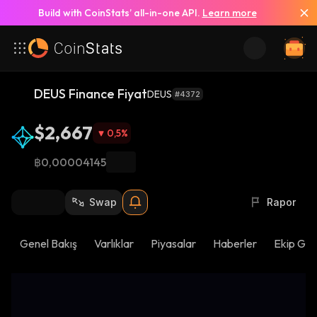
Build with CoinStats’ all-in-one API.
Learn more
DEUS Finance Fiyat
DEUS
#4372
$2,667
0,5
%
฿0,00004145
Swap
Rapor
Genel Bakış
Varlıklar
Piyasalar
Haberler
Ekip Gün