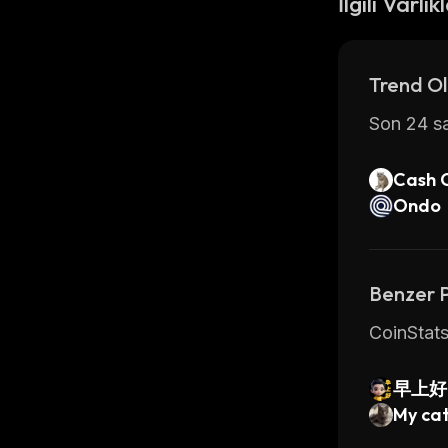
İlgili Varlık
Trend Ol
Son 24 sa
Cash 
Ondo
Benzer 
CoinStats
早上好 (
My cat