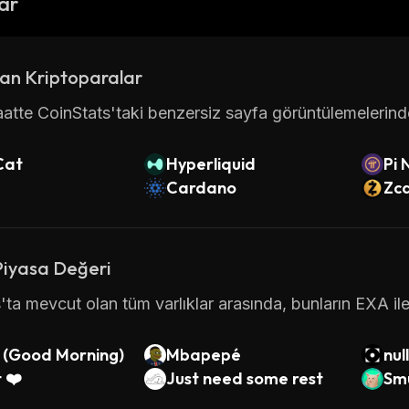
lar
an Kriptoparalar
atte CoinStats'taki benzersiz sayfa görüntülemelerinde 
Cat
Hyperliquid
Pi 
Cardano
Zc
Piyasa Değeri
'ta mevcut olan tüm varlıklar arasında, bunların EXA ile
Good Morning)
Mbapepé
nul
 ❤️
Just need some rest
Sm