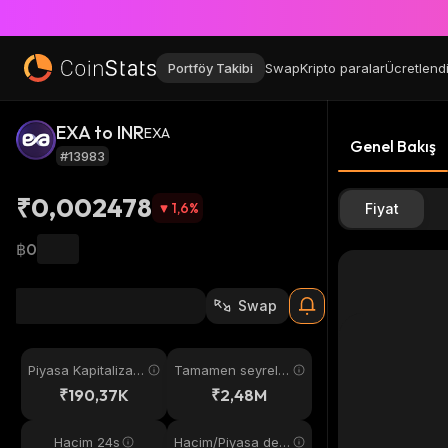
Portföy Takibi
Swap
Kripto paralar
Ücretlend
EXA to INR
EXA
Genel Bakış
#13983
₹0,002478
1,6
%
Fiyat
฿0
Swap
Piyasa Kapitalizas
Tamamen seyreltil
yonu
miş
₹190,37K
₹2,48M
Hacim 24s
Hacim/Piyasa değ