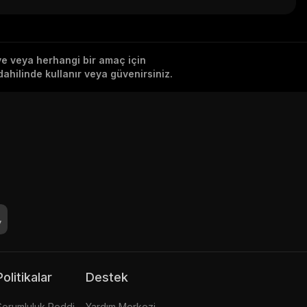
iye veya herhangi bir amaç için
ahilinde kullanır veya güvenirsiniz.
Politikalar
Destek
Sorumluluk Reddi
Yardım Merkezi