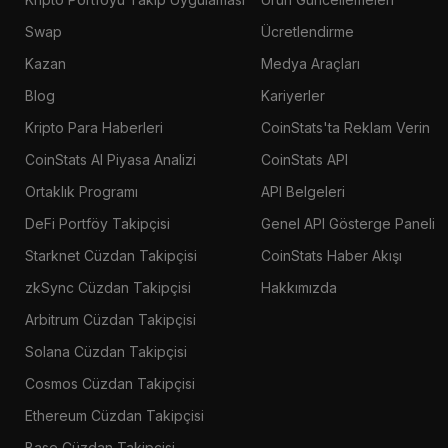
Swap
Ücretlendirme
Kazan
Medya Araçları
Blog
Kariyerler
Kripto Para Haberleri
CoinStats'ta Reklam Verin
CoinStats AI Piyasa Analizi
CoinStats API
Ortaklık Programı
API Belgeleri
DeFi Portföy Takipçisi
Genel API Gösterge Paneli
Starknet Cüzdan Takipçisi
CoinStats Haber Akışı
zkSync Cüzdan Takipçisi
Hakkımızda
Arbitrum Cüzdan Takipçisi
Solana Cüzdan Takipçisi
Cosmos Cüzdan Takipçisi
Ethereum Cüzdan Takipçisi
Base Cüzdan Takipçisi