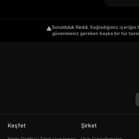
Sorumluluk Reddi
.
Sağladığımız içeriğin 
güvenmeniz gereken başka bir tür tavsiy
Keşfet
Şirket
Kripto Portföyü Takip Uygulaması
Ürün Güncellemeleri