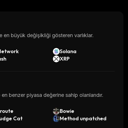
en büyük değişikliği gösteren varlıklar.
Network
Solana
ash
XRP
 en benzer piyasa değerine sahip olanlarıdır.
lroute
Bowie
udge Cat
Method unpatched