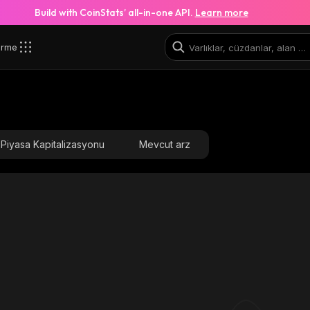
Build with CoinStats’ all-in-one API.
Learn more
irme
Piyasa Kapitalizasyonu
Mevcut arz