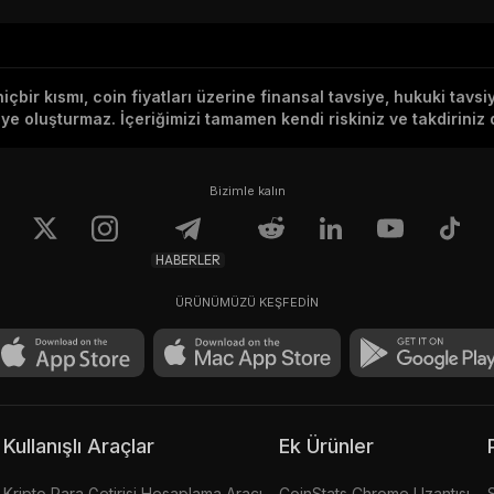
hiçbir kısmı, coin fiyatları üzerine finansal tavsiye, hukuki tavs
e oluşturmaz. İçeriğimizi tamamen kendi riskiniz ve takdiriniz d
Bizimle kalın
HABERLER
ÜRÜNÜMÜZÜ KEŞFEDİN
Kullanışlı Araçlar
Ek Ürünler
Kripto Para Getirisi Hesaplama Aracı
CoinStats Chrome Uzantısı