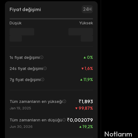
Fiyat değişimi
24H
Düşük
Yüksek
0
%
1s fiyat değişimi
1,6
%
24s fiyat değişimi
11,9
%
7g fiyat değişimi
₹1,893
Tüm zamanların en yükseği
99,87
%
Jan 19, 2025
₹0,002079
Tüm zamanların en düşüğü
19,2
%
Jun 30, 2026
Notlarım