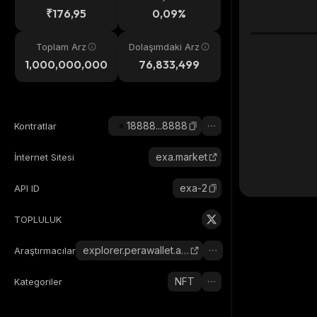
eri
₹176,95
0,09%
Toplam Arz
Dolaşımdaki Arz
1,000,000,000
76,833,499
18888...8888
Kontratlar
exa.market
İnternet Sitesi
exa-2
API ID
TOPLULUK
explorer.perawallet.app
Araştırmacılar
NFT
Kategoriler