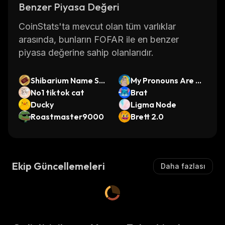
Benzer Piyasa Değeri
CoinStats'ta mevcut olan tüm varlıklar
arasında, bunların FOFAR ile en benzer
piyasa değerine sahip olanlarıdır.
Shibarium Name Se
My Pronouns Are Hi
rvice
No1 tiktok cat
gh/er
Brat
Ducky
Ligma Node
Roastmaster9000
Brett 2.0
Ekip Güncellemeleri
Daha fazlası