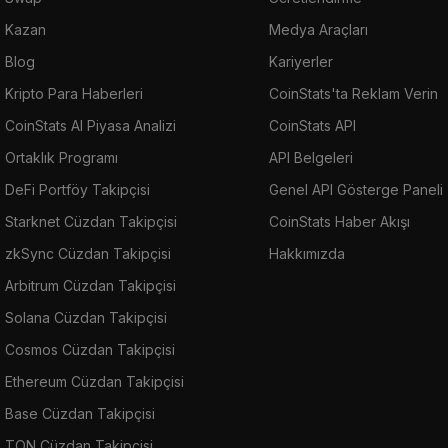
Kazan
Medya Araçları
Blog
Kariyerler
Kripto Para Haberleri
CoinStats'ta Reklam Verin
CoinStats AI Piyasa Analizi
CoinStats API
Ortaklık Programı
API Belgeleri
DeFi Portföy Takipçisi
Genel API Gösterge Paneli
Starknet Cüzdan Takipçisi
CoinStats Haber Akışı
zkSync Cüzdan Takipçisi
Hakkımızda
Arbitrum Cüzdan Takipçisi
Solana Cüzdan Takipçisi
Cosmos Cüzdan Takipçisi
Ethereum Cüzdan Takipçisi
Base Cüzdan Takipçisi
TON Cüzdan Takipçisi