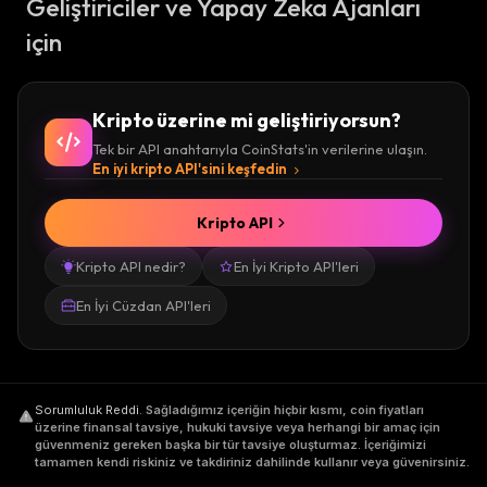
Geliştiriciler ve Yapay Zeka Ajanları
için
Kripto üzerine mi geliştiriyorsun?
Tek bir API anahtarıyla CoinStats'in verilerine ulaşın.
En iyi kripto API'sini keşfedin
Kripto API
Kripto API nedir?
En İyi Kripto API'leri
En İyi Cüzdan API'leri
Sorumluluk Reddi
.
Sağladığımız içeriğin hiçbir kısmı, coin fiyatları
üzerine finansal tavsiye, hukuki tavsiye veya herhangi bir amaç için
güvenmeniz gereken başka bir tür tavsiye oluşturmaz. İçeriğimizi
tamamen kendi riskiniz ve takdiriniz dahilinde kullanır veya güvenirsiniz.