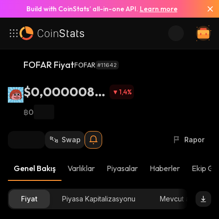
Build with CoinStats’ all-in-one API.
Learn more
FOFAR Fiyat
FOFAR
#11642
$0,00000815
1,4
%
7
฿0
Swap
Rapor
Genel Bakış
Varlıklar
Piyasalar
Haberler
Ekip Gü
Fiyat
Piyasa Kapitalizasyonu
Mevcut arz