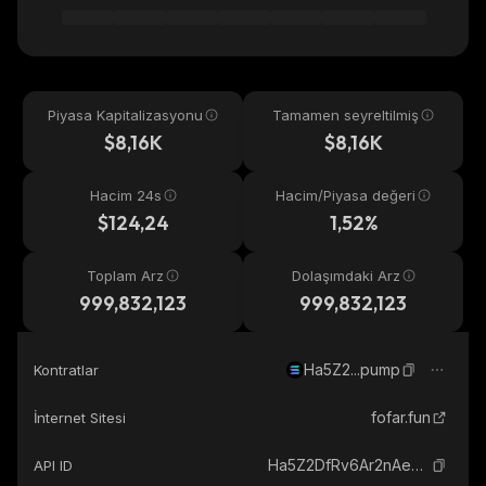
Piyasa Kapitalizasyonu
Tamamen seyreltilmiş
$8,16K
$8,16K
Hacim 24s
Hacim/Piyasa değeri
$124,24
1,52%
Toplam Arz
Dolaşımdaki Arz
999,832,123
999,832,123
Ha5Z2...pump
Kontratlar
fofar.fun
İnternet Sitesi
Ha5Z2DfRv6Ar2nAeBLCGWHqzwXKL3of4DqKwzzwpump_solana
API ID