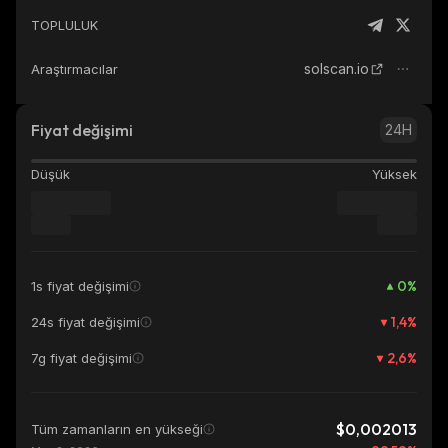
TOPLULUK
solscan.io
Araştırmacılar
Fiyat değişimi
24H
Düşük
Yüksek
0
%
1s fiyat değişimi
1,4
%
24s fiyat değişimi
2,6
%
7g fiyat değişimi
$0,002013
Tüm zamanların en yükseği