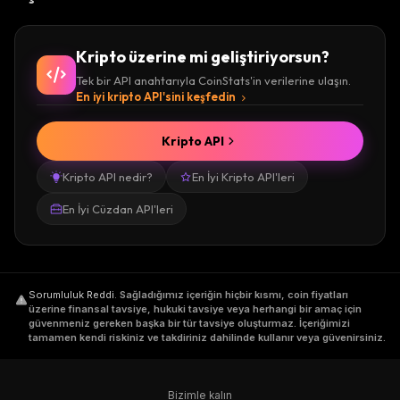
Kripto üzerine mi geliştiriyorsun?
Tek bir API anahtarıyla CoinStats'in verilerine ulaşın.
En iyi kripto API'sini keşfedin
Kripto API
Kripto API nedir?
En İyi Kripto API'leri
En İyi Cüzdan API'leri
Sorumluluk Reddi
.
Sağladığımız içeriğin hiçbir kısmı, coin fiyatları
üzerine finansal tavsiye, hukuki tavsiye veya herhangi bir amaç için
güvenmeniz gereken başka bir tür tavsiye oluşturmaz. İçeriğimizi
tamamen kendi riskiniz ve takdiriniz dahilinde kullanır veya güvenirsiniz.
Bizimle kalın