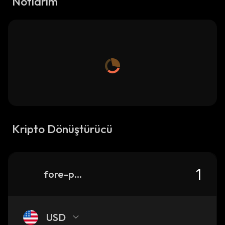
Notlarım
Kripto Dönüştürücü
fore-protocol
USD