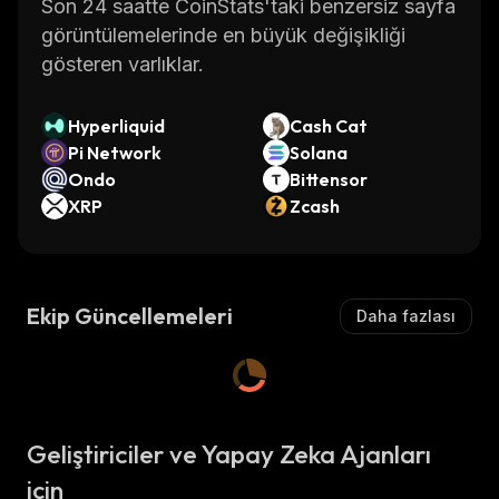
Son 24 saatte CoinStats'taki benzersiz sayfa
görüntülemelerinde en büyük değişikliği
gösteren varlıklar.
Hyperliquid
Cash Cat
Pi Network
Solana
Ondo
Bittensor
XRP
Zcash
Ekip Güncellemeleri
Daha fazlası
Geliştiriciler ve Yapay Zeka Ajanları
için