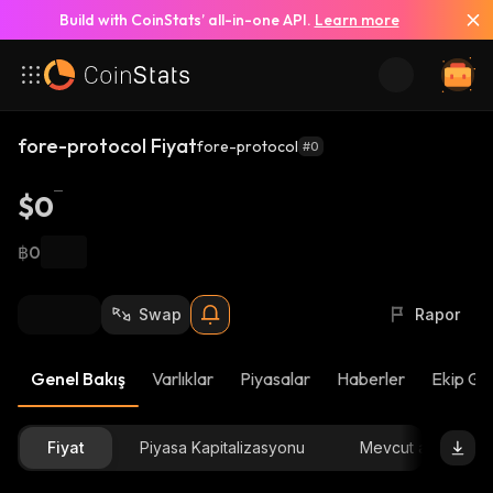
Build with CoinStats’ all-in-one API.
Learn more
fore-protocol Fiyat
fore-protocol
#0
$0
฿0
Swap
Rapor
Genel Bakış
Varlıklar
Piyasalar
Haberler
Ekip Gü
Fiyat
Piyasa Kapitalizasyonu
Mevcut arz