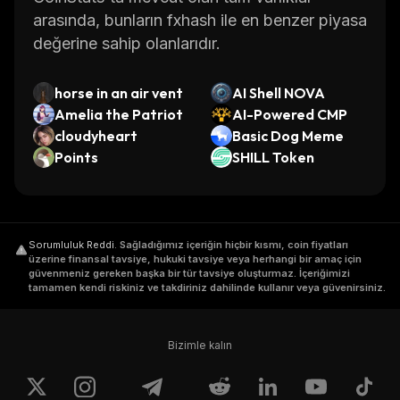
arasında, bunların fxhash ile en benzer piyasa
değerine sahip olanlarıdır.
horse in an air vent
AI Shell NOVA
Amelia the Patriot
AI-Powered CMP
cloudyheart
Basic Dog Meme
Points
SHILL Token
Sorumluluk Reddi
.
Sağladığımız içeriğin hiçbir kısmı, coin fiyatları
üzerine finansal tavsiye, hukuki tavsiye veya herhangi bir amaç için
güvenmeniz gereken başka bir tür tavsiye oluşturmaz. İçeriğimizi
tamamen kendi riskiniz ve takdiriniz dahilinde kullanır veya güvenirsiniz.
Bizimle kalın