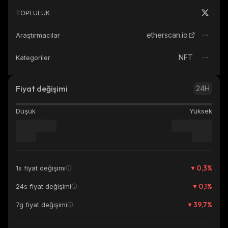
TOPLULUK
etherscan.io
Araştırmacılar
NFT
Kategoriler
Fiyat değişimi
24H
Düşük
Yüksek
0,3
%
1s fiyat değişimi
0,1
%
24s fiyat değişimi
39,7
%
7g fiyat değişimi