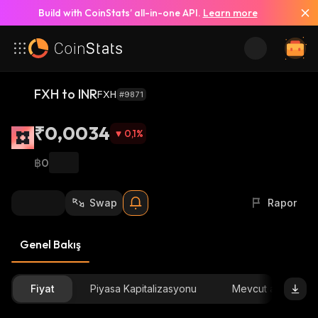
Build with CoinStats’ all-in-one API.
Learn more
FXH to INR
FXH
#9871
₹0,0034
0,1
%
฿0
Swap
Rapor
Genel Bakış
Fiyat
Piyasa Kapitalizasyonu
Mevcut arz