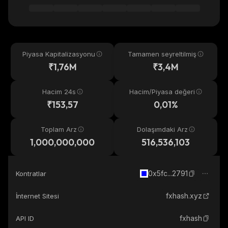
Piyasa Kapitalizasyonu
Tamamen seyreltilmiş
₹1,76M
₹3,4M
Hacim 24s
Hacim/Piyasa değeri
₹153,57
0,01%
Toplam Arz
Dolaşımdaki Arz
1,000,000,000
516,536,103
0x5fc...2791
Kontratlar
fxhash.xyz
İnternet Sitesi
fxhash
API ID