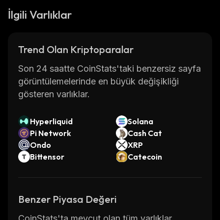
İlgili Varlıklar
Trend Olan Kriptoparalar
Son 24 saatte CoinStats'taki benzersiz sayfa
görüntülemelerinde en büyük değişikliği
gösteren varlıklar.
Hyperliquid
Solana
Pi Network
Cash Cat
Ondo
XRP
Bittensor
Catecoin
Benzer Piyasa Değeri
CoinStats'ta mevcut olan tüm varlıklar