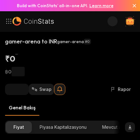
Build with CoinStats’ all-in-one API.
Learn more
gamer-arena to INR
gamer-arena
#0
₹0
฿0
Swap
Rapor
Genel Bakış
Fiyat
Piyasa Kapitalizasyonu
Mevcut arz