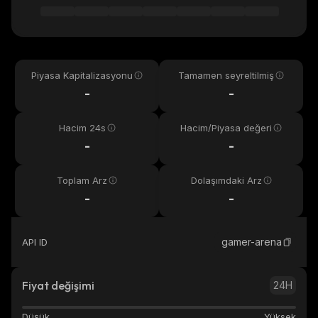
Piyasa Kapitalizasyonu
Tamamen seyreltilmiş
-
-
Hacim 24s
Hacim/Piyasa değeri
-
-
Toplam Arz
Dolaşımdaki Arz
-
-
gamer-arena
API ID
Fiyat değişimi
24H
Düşük
Yüksek