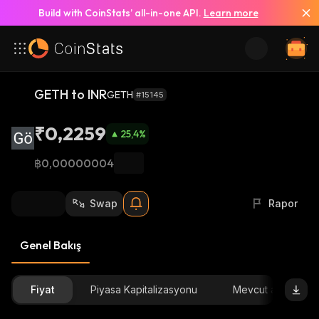
Build with CoinStats’ all-in-one API.
Learn more
GETH to INR
GETH
#15145
₹0,2259
25,4
%
฿0,00000004
Swap
Rapor
Genel Bakış
Fiyat
Piyasa Kapitalizasyonu
Mevcut arz