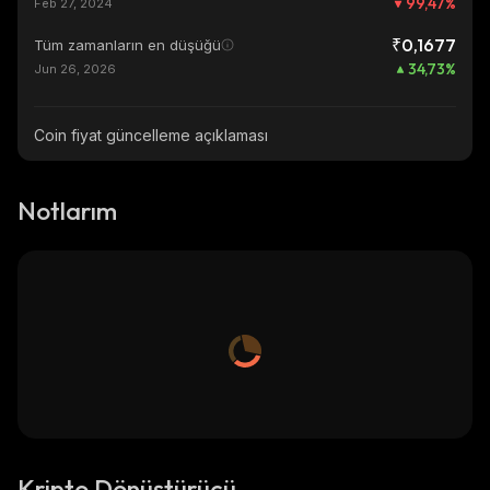
99,47
%
Feb 27, 2024
₹0,1677
Tüm zamanların en düşüğü
34,73
%
Jun 26, 2026
Coin fiyat güncelleme açıklaması
Notlarım
Kripto Dönüştürücü