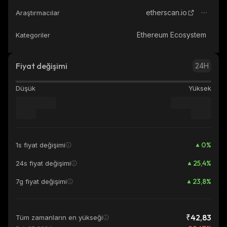
etherscan.io
Araştırmacılar
Ethereum Ecosystem
Kategoriler
Fiyat değişimi
24H
Düşük
Yüksek
0
%
1s fiyat değişimi
25,4
%
24s fiyat değişimi
23,8
%
7g fiyat değişimi
₹42,83
Tüm zamanların en yükseği