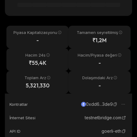
Piyasa Kapitalizasyonu
Tamamen seyreltilmiş
-
₹1,2M
Hacim 24s
Hacim/Piyasa değeri
₹55,4K
-
Toplam Arz
Dolaşımdaki Arz
5,321,330
-
0xdd6...3de9
Kontratlar
testnetbridge.com
İnternet Sitesi
goerli-eth
API ID