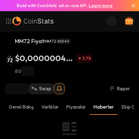
Build with CoinStats’ all-in-one API.
Learn more
MM72 Fiyat
MM72
#8644
$0,000000438
3,7
%
7
฿0
Swap
Rapor
Genel Bakış
Varlıklar
Piyasalar
Haberler
Ekip Gü