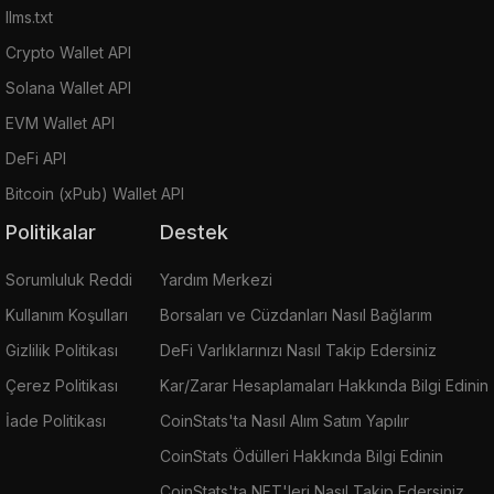
llms.txt
Crypto Wallet API
Solana Wallet API
EVM Wallet API
DeFi API
Bitcoin (xPub) Wallet API
Politikalar
Destek
Sorumluluk Reddi
Yardım Merkezi
Kullanım Koşulları
Borsaları ve Cüzdanları Nasıl Bağlarım
Gizlilik Politikası
DeFi Varlıklarınızı Nasıl Takip Edersiniz
Çerez Politikası
Kar/Zarar Hesaplamaları Hakkında Bilgi Edinin
İade Politikası
CoinStats'ta Nasıl Alım Satım Yapılır
CoinStats Ödülleri Hakkında Bilgi Edinin
CoinStats'ta NFT'leri Nasıl Takip Edersiniz