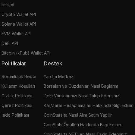
llms.txt
Crypto Wallet API
Solana Wallet API
EVM Wallet API
DeFi API
Bitcoin (xPub) Wallet API
Politikalar
Destek
Sorumluluk Reddi
Yardım Merkezi
Kullanım Koşulları
Borsaları ve Cüzdanları Nasıl Bağlarım
Gizlilik Politikası
DeFi Varlıklarınızı Nasıl Takip Edersiniz
Çerez Politikası
Kar/Zarar Hesaplamaları Hakkında Bilgi Edinin
İade Politikası
CoinStats'ta Nasıl Alım Satım Yapılır
CoinStats Ödülleri Hakkında Bilgi Edinin
CoinStats'ta NFT'leri Nasıl Takip Edersiniz