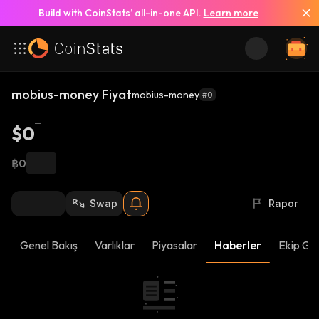
Build with CoinStats’ all-in-one API.
Learn more
mobius-money Fiyat
mobius-money
#0
$0
฿0
Swap
Rapor
Genel Bakış
Varlıklar
Piyasalar
Haberler
Ekip Gü