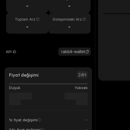
eri
-
-
Toplam Arz
Dolaşımdaki Arz
-
-
rabbit-wallet
API ID
Fiyat değişimi
24H
Düşük
Yüksek
1s fiyat değişimi
24s fiyat değişimi