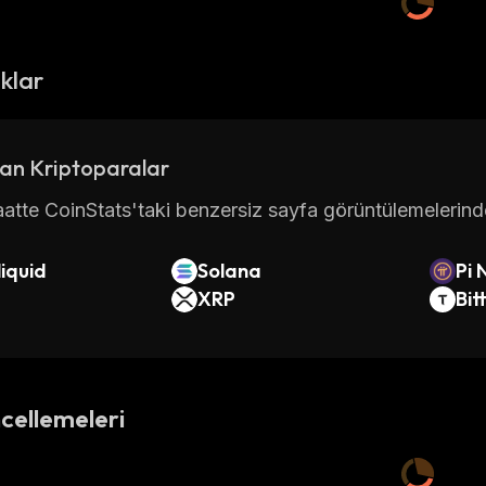
ıklar
an Kriptoparalar
atte CoinStats'taki benzersiz sayfa görüntülemelerinde 
iquid
Solana
Pi 
XRP
Bit
cellemeleri