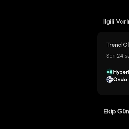
İlgili Varl
Trend Ol
Son 24 sa
Hyperl
Ondo
Ekip Gün