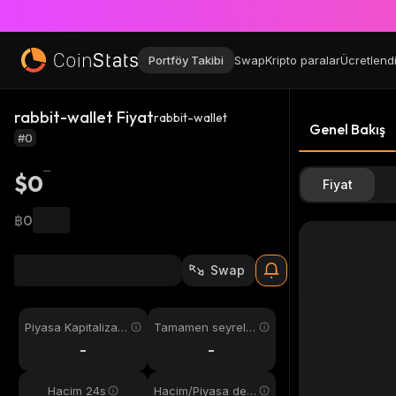
Portföy Takibi
Swap
Kripto paralar
Ücretlend
rabbit-wallet Fiyat
rabbit-wallet
Genel Bakış
#0
$0
Fiyat
฿0
Swap
Piyasa Kapitalizas
Tamamen seyreltil
yonu
miş
-
-
Hacim 24s
Hacim/Piyasa değ