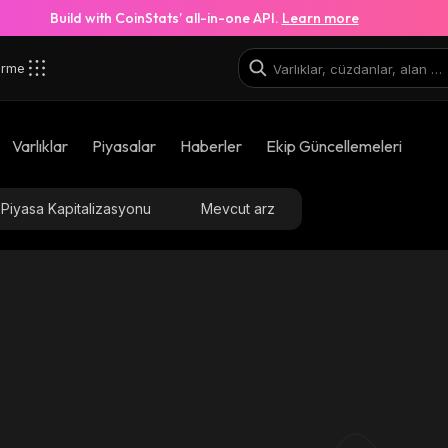
Build with CoinStats’ all-in-one API.
Learn more
irme
Varlıklar
Piyasalar
Haberler
Ekip Güncellemeleri
Piyasa Kapitalizasyonu
Mevcut arz