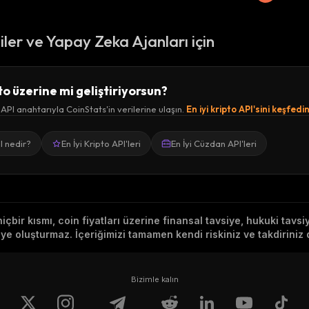
ciler ve Yapay Zeka Ajanları için
to üzerine mi geliştiriyorsun?
 API anahtarıyla CoinStats'in verilerine ulaşın.
En iyi kripto API'sini keşfedi
I nedir?
En İyi Kripto API'leri
En İyi Cüzdan API'leri
hiçbir kısmı, coin fiyatları üzerine finansal tavsiye, hukuki tavs
e oluşturmaz. İçeriğimizi tamamen kendi riskiniz ve takdiriniz d
Bizimle kalın