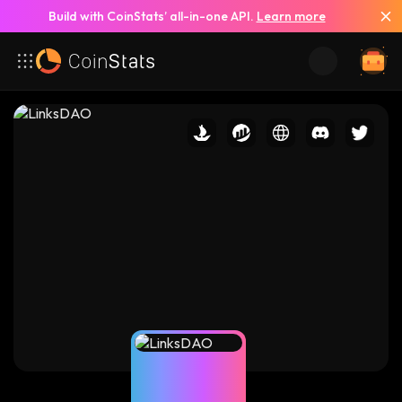
Build with CoinStats’ all-in-one API.
Learn more