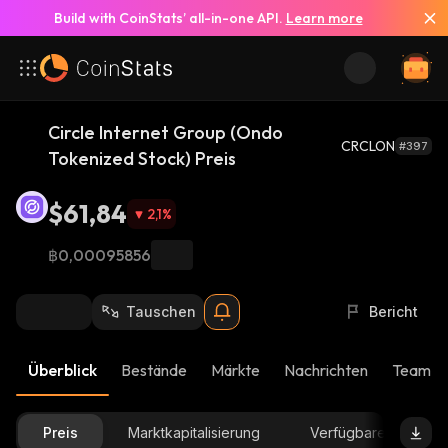
Build with CoinStats’ all-in-one API.
Learn more
Circle Internet Group (Ondo
CRCLON
#397
Tokenized Stock) Preis
$61,84
2,1
%
฿0,00095856
Tauschen
Bericht
Überblick
Bestände
Märkte
Nachrichten
Team-U
Preis
Marktkapitalisierung
Verfügbare Menge