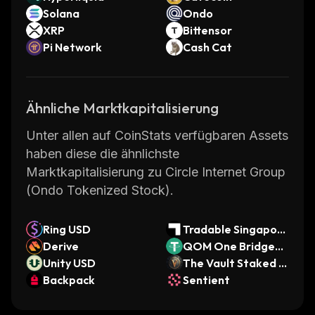
Solana
Ondo
XRP
Bittensor
Pi Network
Cash Cat
Ähnliche Marktkapitalisierung
Unter allen auf CoinStats verfügbaren Assets
haben diese die ähnlichste
Marktkapitalisierung zu Circle Internet Group
(Ondo Tokenized Stock).
Ring USD
Tradable Singapore
Derive
Fintech SSL
QOM One Bridged
Unity USD
USDT (QL1)
The Vault Staked S
Backpack
OL
Sentient