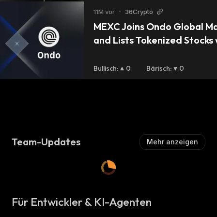
11M vor
•
36Crypto
MEXC Joins Ondo Global Mar
and Lists Tokenized Stocks 
Reward Pool Event
Bullisch
:
0
Bärisch
:
0
Team-Updates
Mehr anzeigen
Für Entwickler & KI-Agenten