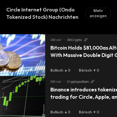
Circle Internet Group (Ondo
Mehr
Tokenized Stock) Nachrichten
anzeigen
3M vor
•
36Crypto
Bitcoin Holds $81,000as Alt
With Massive Double Digit 
Bullisch
:
0
Bärisch
:
0
5M vor
•
Cryptopolitan
Binance introduces tokenize
trading for Circle, Apple, a
Ondo
Bullisch
:
0
Bärisch
:
0