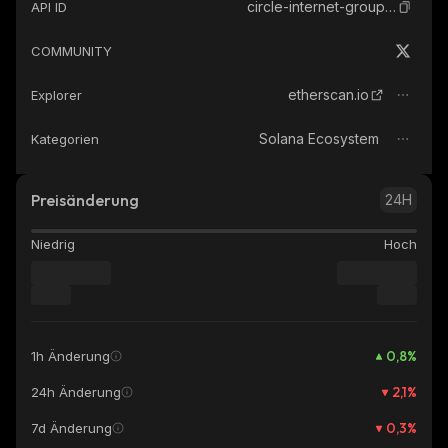
circle-internet-group-ondo-tokenized-stock
API ID
COMMUNITY
etherscan.io
Explorer
Solana Ecosystem
Kategorien
Preisänderung
24H
Niedrig
Hoch
0,8
%
1h Änderung
2,1
%
24h Änderung
0,3
%
7d Änderung