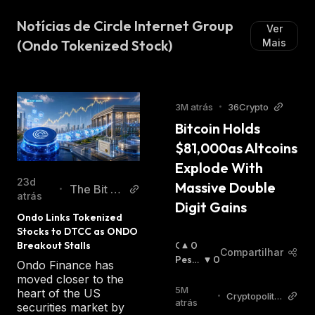
Notícias de Circle Internet Group
Ver
(Ondo Tokenized Stock)
Mais
3M atrás
•
36Crypto
Bitcoin Holds 
$81,000as Altcoins 
Explode With 
23d
Massive Double 
The Bit Jo
•
atrás
Digit Gains
urnal
Ondo Links Tokenized 
Stocks to DTCC as ONDO 
O
0
Breakout Stalls
Compartilhar
T
Pessi
0
Ondo Finance has
I
Mista
moved closer to the
M
:
5M
heart of the US
•
Cryptopolita
I
atrás
securities market by
n