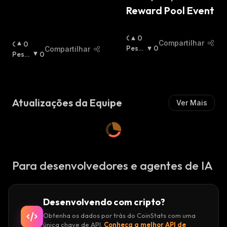
Reward Pool Event
O
0
Compartilhar
O
0
T
Pessi
0
Compartilhar
T
Pessi
0
I
Mista
I
Mista
M
:
M
:
I
I
S
S
T
Atualizações da Equipe
Ver Mais
T
A
A
:
:
Para desenvolvedores e agentes de IA
Desenvolvendo com cripto?
Obtenha os dados por trás do CoinStats com uma
única chave de API.
Conheça a melhor API de