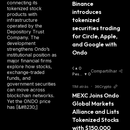
S
connecting its
Binance 
T
tokenized stock
introduces 
A
products with
:
tokenized 
infrastructure
operated by the
securities trading 
Depository Trust
for Circle, Apple, 
Company. The
development
and Google with 
strengthens Ondo’s
Ondo
institutional position as
major financial firms
explore how stocks,
O
0
Compartilhar
exchange-traded
T
Pessi
0
funds, and
I
Mista
government securities
M
:
11M atrás
•
36Crypto
can move across
I
MEXC Joins Ondo 
blockchain networks.
S
Yet the ONDO price
Global Markets 
T
has [&#8230;]
A
Alliance and Lists 
:
Tokenized Stocks 
with $150,000 