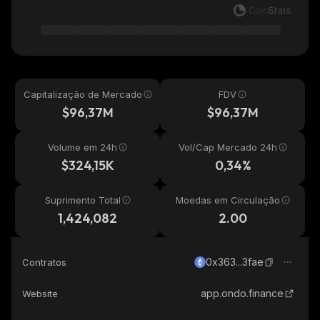
Capitalização de Mercado
FDV
$96,37M
$96,37M
Volume em 24h
Vol/Cap Mercado 24h
$324,15K
0,34%
Suprimento Total
Moedas em Circulação
1,424,082
2.00
0x363...3fae
Contratos
app.ondo.finance
Website