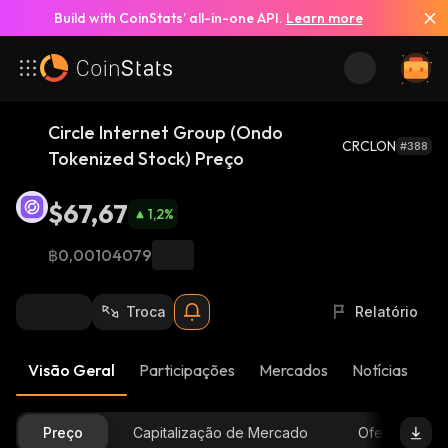
Build with CoinStats’ all-in-one API.
Learn more
Circle Internet Group (Ondo
CRCLON
#388
Tokenized Stock) Preço
$67,67
1,2
%
฿0,00104079
Troca
Relatório
Visão Geral
Participações
Mercados
Notícias
At
Preço
Capitalização de Mercado
Oferta Dispon