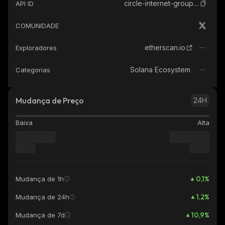
circle-internet-group-ondo-tokenized-stock
API ID
COMUNIDADE
etherscan.io
Exploradores
Solana Ecosystem
Categorias
Mudança de Preço
24H
Baixa
Alta
0,1
%
Mudança de 1h
1,2
%
Mudança de 24h
10,9
%
Mudança de 7d