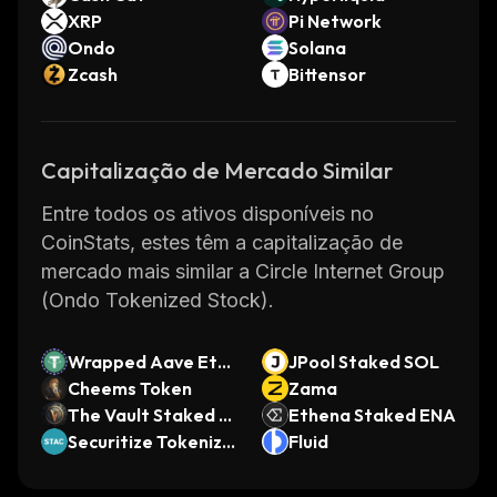
XRP
Pi Network
Ondo
Solana
Zcash
Bittensor
Capitalização de Mercado Similar
Entre todos os ativos disponíveis no
CoinStats, estes têm a capitalização de
mercado mais similar a Circle Internet Group
(Ondo Tokenized Stock).
Wrapped Aave Eth
JPool Staked SOL
ereum USDT
Cheems Token
Zama
The Vault Staked S
Ethena Staked ENA
OL
Securitize Tokenize
Fluid
d AAA CLO Fund