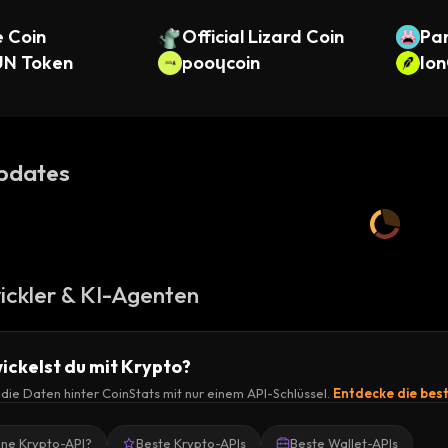
e Coin
Official Lizard Coin
Pa
N Token
pooɥcoin
Ion
n
pdates
ickler & KI-Agenten
ickelst du mit Krypto?
r die Daten hinter CoinStats mit nur einem API-Schlüssel.
Entdecke die bes
ine Krypto-API?
Beste Krypto-APIs
Beste Wallet-APIs