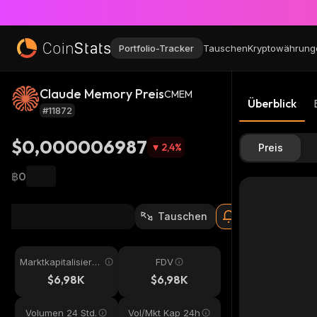
Portfolio-Tracker
Tauschen
Kryptowährung
Claude Memory Preis
CMEM
Überblick
#11872
$0,000006987
2,4
%
Preis
฿0
Tauschen
Marktkapitalisieru
FDV
ng
$6,98K
$6,98K
Volumen 24 Std.
Vol/Mkt Kap 24h