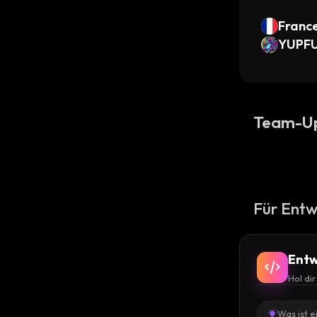
Franc
YUPFU
Team-U
Für Entw
Entw
Hol di
Was ist e