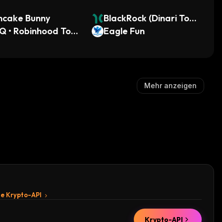
ncake Bunny
BlackRock (Dinari Tok
Q • Robinhood Toke
enized Stock)
Eagle Fun
Mehr anzeigen
te Krypto-API
Krypto-API