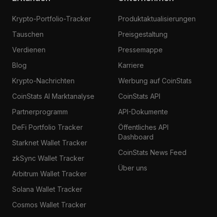
Krypto-Portfolio-Tracker
Produktaktualisierungen
Tauschen
Preisgestaltung
Verdienen
Pressemappe
Blog
Karriere
Krypto-Nachrichten
Werbung auf CoinStats
CoinStats AI Marktanalyse
CoinStats API
Partnerprogramm
API-Dokumente
DeFi Portfolio Tracker
Öffentliches API
Dashboard
Starknet Wallet Tracker
CoinStats News Feed
zkSync Wallet Tracker
Über uns
Arbitrum Wallet Tracker
Solana Wallet Tracker
Cosmos Wallet Tracker