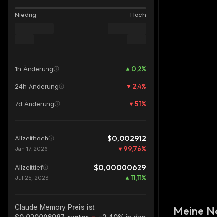
Niedrig
Hoch
0,2
%
1h Änderung
2,4
%
24h Änderung
5,1
%
7d Änderung
$0,002912
Allzeithoch
99,76
%
Jan 17, 2026
$0,00000629
Allzeittief
11,11
%
Jul 25, 2026
Claude Memory
Preis ist
Meine N
$0,000006987, runter
-2.40%
in den