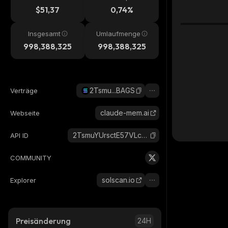
$51,37
0,74%
Insgesamt
Umlaufmenge
998,388,325
998,388,325
2Tsmu...BAGS
Verträge
claude-mem.ai
Webseite
2TsmuYUrsctE57VLckZBYEEzdokUF8j8e1GavekWBAGS_solana
API ID
COMMUNITY
solscan.io
Explorer
Preisänderung
24H