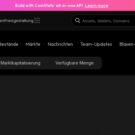
Build with CoinStats’ all-in-one API.
Learn more
en
Preisgestaltung
Bestände
Märkte
Nachrichten
Team-Updates
Blasen
Marktkapitalisierung
Verfügbare Menge