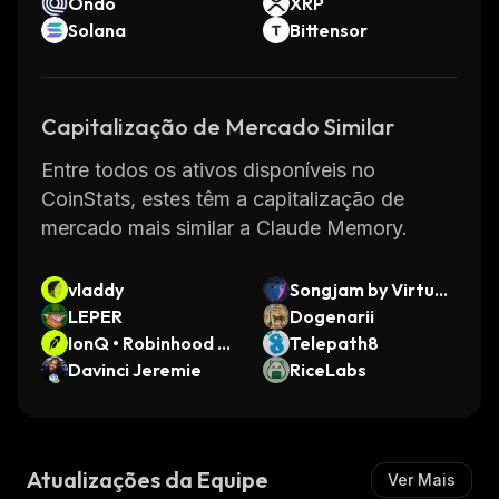
Ondo
XRP
Solana
Bittensor
Capitalização de Mercado Similar
Entre todos os ativos disponíveis no
CoinStats, estes têm a capitalização de
mercado mais similar a Claude Memory.
vladdy
Songjam by Virtual
LEPER
s
Dogenarii
IonQ • Robinhood T
Telepath8
oken
Davinci Jeremie
RiceLabs
Atualizações da Equipe
Ver Mais