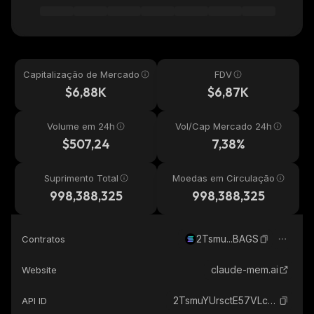
Capitalização de Mercado
FDV
$6,88K
$6,87K
Volume em 24h
Vol/Cap Mercado 24h
$507,24
7,38%
Suprimento Total
Moedas em Circulação
998,388,325
998,388,325
2Tsmu...BAGS
Contratos
claude-mem.ai
Website
2TsmuYUrsctE57VLckZBYEEzdokUF8j8e1GavekWBAGS_solana
API ID