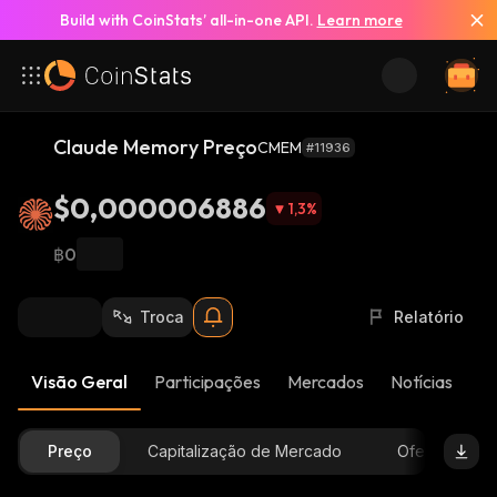
Build with CoinStats’ all-in-one API.
Learn more
Claude Memory Preço
CMEM
#11936
$0,000006886
1,3
%
฿0
Troca
Relatório
Visão Geral
Participações
Mercados
Notícias
At
Preço
Capitalização de Mercado
Oferta Dispon