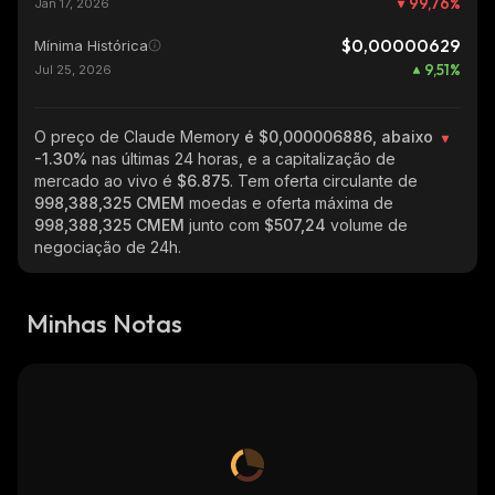
99,76
%
Jan 17, 2026
$0,00000629
Mínima Histórica
9,51
%
Jul 25, 2026
O preço de Claude Memory
é $0,000006886, abaixo
-1.30%
nas últimas 24 horas, e a capitalização de
mercado ao vivo é
$6.875
. Tem oferta circulante de
998,388,325 CMEM
moedas e oferta máxima de
998,388,325 CMEM
junto com
$507,24
volume de
negociação de 24h.
Minhas Notas