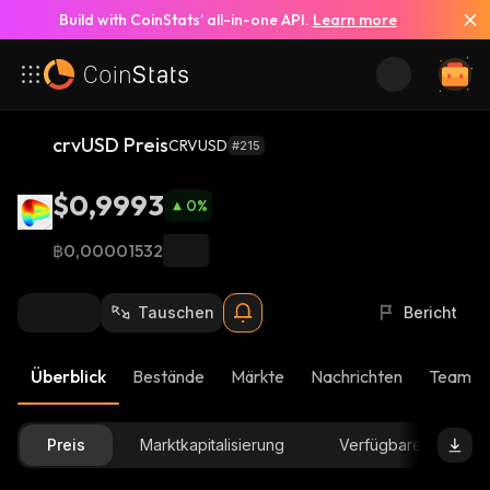
Build with CoinStats’ all-in-one API.
Learn more
crvUSD Preis
CRVUSD
#215
$0,9993
0
%
฿0,00001532
Tauschen
Bericht
Überblick
Bestände
Märkte
Nachrichten
Team-U
Preis
Marktkapitalisierung
Verfügbare Menge