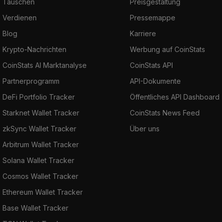
Tauschen
Preisgestaltung
Verdienen
Pressemappe
Blog
Karriere
Krypto-Nachrichten
Werbung auf CoinStats
CoinStats AI Marktanalyse
CoinStats API
Partnerprogramm
API-Dokumente
DeFi Portfolio Tracker
Öffentliches API Dashboard
Starknet Wallet Tracker
CoinStats News Feed
zkSync Wallet Tracker
Über uns
Arbitrum Wallet Tracker
Solana Wallet Tracker
Cosmos Wallet Tracker
Ethereum Wallet Tracker
Base Wallet Tracker