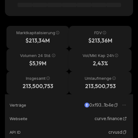
Marktkapitalisierung
FDV
$213,34M
$213,36M
Volumen 24 Std.
Vol/Mkt Kap 24h
$5,19M
2,43%
Insgesamt
Umlaufmenge
213,500,753
213,500,753
0xf93...1b4e
Verträge
curve.finance
Webseite
crvusd
API ID