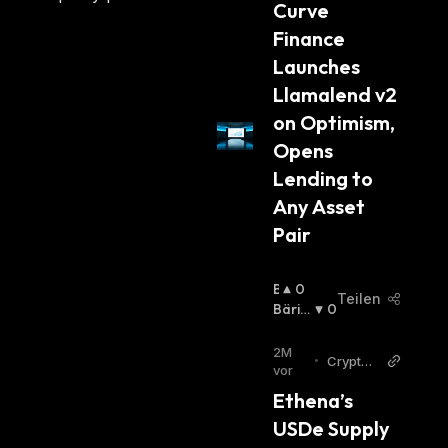
Curve 
H
Finance 
:
Launches 
Llamalend v2 
on Optimism, 
Opens 
Lending to 
Any Asset 
Pair
B
0
Teilen
U
Bäris
0
Ll
Ch
:
I
2M
•
CryptoD
S
vor
aily
C
Ethena’s 
H
USDe Supply 
: