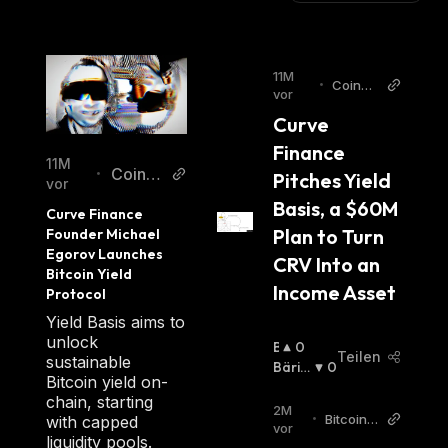
11M
•
CoinDe
vor
sk
Curve 
Finance 
11M
CoinD
•
Pitches Yield 
vor
esk
Basis, a $60M 
Curve Finance 
Plan to Turn 
Founder Michael 
Egorov Launches 
CRV Into an 
Bitcoin Yield 
Income Asset
Protocol 
Yield Basis aims to
unlock
B
0
Teilen
sustainable
U
Bäris
0
Bitcoin yield on-
Ll
Ch
:
chain, starting
I
2M
•
Bitcoin
with capped
S
vor
World
liquidity pools.
C