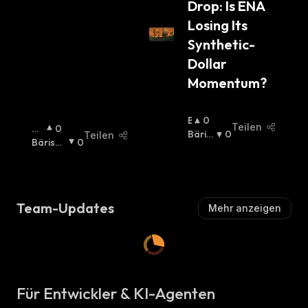
Drop: Is ENA 
Losing Its 
Synthetic-
Dollar 
Momentum?
B
0
Teilen
Bu
0
U
Bäris
0
Teilen
Llis
Bärisch
0
Ll
Ch
:
Ch
:
I
:
S
C
H
Team-Updates
Mehr anzeigen
:
Für Entwickler & KI-Agenten