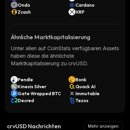
Ondo
Cardano
Zcash
XRP
Ähnliche Marktkapitalisierung
Unter allen auf CoinStats verfügbaren Assets
haben diese die ähnlichste
Marktkapitalisierung zu crvUSD.
Pendle
Bonk
Kinesis Silver
Quack AI
Gate Wrapped BTC
Immutable
Decred
Tezos
crvUSD Nachrichten
Mehr anzeigen