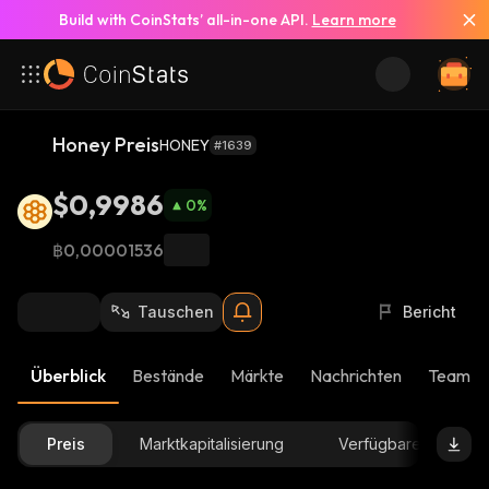
Build with CoinStats’ all-in-one API.
Learn more
Honey Preis
HONEY
#1639
$0,9986
0
%
฿0,00001536
Tauschen
Bericht
Überblick
Bestände
Märkte
Nachrichten
Team-U
Preis
Marktkapitalisierung
Verfügbare Menge