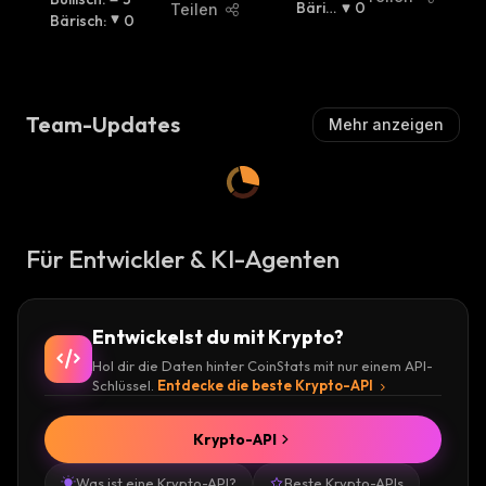
U
Bäris
0
Teilen
Bärisch
:
0
Ll
Ch
:
I
S
C
H
Team-Updates
Mehr anzeigen
:
Für Entwickler & KI-Agenten
Entwickelst du mit Krypto?
Hol dir die Daten hinter CoinStats mit nur einem API-
Schlüssel.
Entdecke die beste Krypto-API
Krypto-API
Was ist eine Krypto-API?
Beste Krypto-APIs