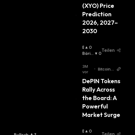
(XYO) Price 
:
Prediction 
2026, 2027–
2030
B
0
Teilen
U
Bäris
0
Ll
Ch
:
I
3M
•
Bitcoin
S
vor
World
C
DePIN Tokens 
H
Rally Across 
:
the Board: A 
Powerful 
Market Surge
B
0
Teilen
Bullisch
:
3