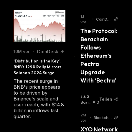
1J
•
CoinDes
vor
k
The Protocol: 
Berachain 
Follows 
CoinDesk
10M vor
•
Ethereum’s 
‘Distribution Is the Key’: 
Pectra 
BNB’s 129% Rally Mirrors 
Upgrade 
Solana’s 2024 Surge
With ‘Bectra’
The recent surge in
BNB's price appears
to be driven by
B
2
Binance's scale and
Teilen
U
Bäris
0
user reach, with $14.8
Ll
Ch
:
billion in inflows last
I
2M
quarter.
•
Blockchai
S
vor
nReporte
C
XYO Network 
r
H