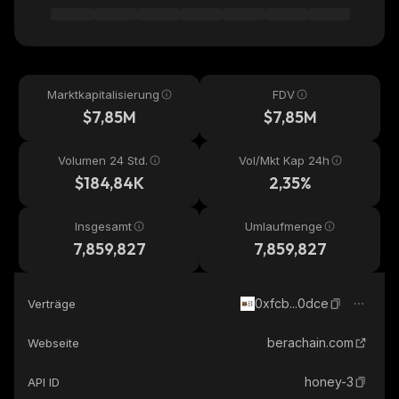
Marktkapitalisierung
FDV
$7,85M
$7,85M
Volumen 24 Std.
Vol/Mkt Kap 24h
$184,84K
2,35%
Insgesamt
Umlaufmenge
7,859,827
7,859,827
0xfcb...0dce
Verträge
berachain.com
Webseite
honey-3
API ID