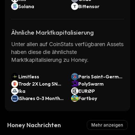
Solana
Bittensor
Ähnliche Marktkapitalisierung
Unter allen auf CoinStats verfügbaren Assets
haben diese die ähnlichste
Marktkapitalisierung zu Honey.
Limitless
Paris Saint-Germai
Tradr 2X Long SND
n Fan Token
PolySwarm
K ETF (bStocks Tok
Ika
EURØP
enized Stock)
iShares 0-3 Month T
Fartboy
reasury Bond ETF
(Ondo Tokenized E
TF)
Honey Nachrichten
Mehr anzeigen