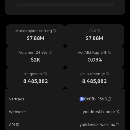
Marktkapitalisierung
FDV
$7,88M
$7,88M
Volumen 24 Std.
Vol/Mkt Kap 24h
$2K
0,03%
Insgesamt
Umlaufmenge
8,485,882
8,485,882
0x01b...15d8
Verträge
yieldnest.finance
Webseite
yieldnest-rwa-max
API ID