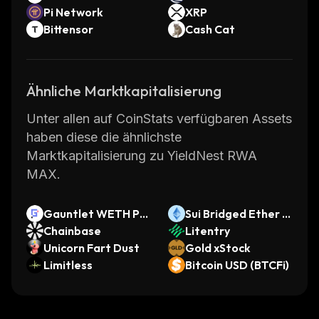
Pi Network
XRP
Bittensor
Cash Cat
Ähnliche Marktkapitalisierung
Unter allen auf CoinStats verfügbaren Assets
haben diese die ähnlichste
Marktkapitalisierung zu YieldNest RWA
MAX.
Gauntlet WETH PRI
Sui Bridged Ether (S
ME V2
Chainbase
ui)
Litentry
Unicorn Fart Dust
Gold xStock
Limitless
Bitcoin USD (BTCFi)