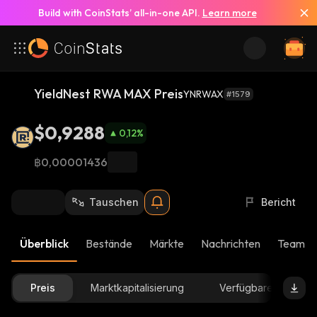
Build with CoinStats’ all-in-one API.
Learn more
YieldNest RWA MAX Preis
YNRWAX
#1579
$0,9288
0,12
%
฿0,00001436
Tauschen
Bericht
Überblick
Bestände
Märkte
Nachrichten
Team-U
Preis
Marktkapitalisierung
Verfügbare Menge