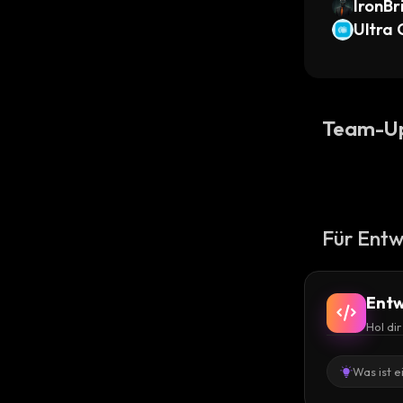
IronBr
Ultra 
(Ondo
Team-U
Für Entw
Entw
Hol di
Was ist e