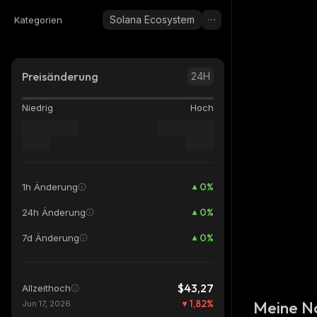
Solana Ecosystem
Kategorien
Preisänderung
24H
Niedrig
Hoch
0
%
1h Änderung
0
%
24h Änderung
0
%
7d Änderung
$43,27
Allzeithoch
1,82
%
Meine N
Jun 17, 2026