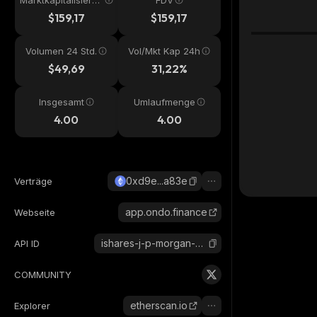
Marktkapitalisieru
FDV
ng
$159,17
$159,17
Volumen 24 Std.
Vol/Mkt Kap 24h
$49,69
31,22%
Insgesamt
Umlaufmenge
4.00
4.00
0xd9e...a83e
Verträge
app.ondo.finance
Webseite
ishares-j-p-morgan-em-local-currency-bond-etf-ondo-tokenized
API ID
COMMUNITY
etherscan.io
Explorer