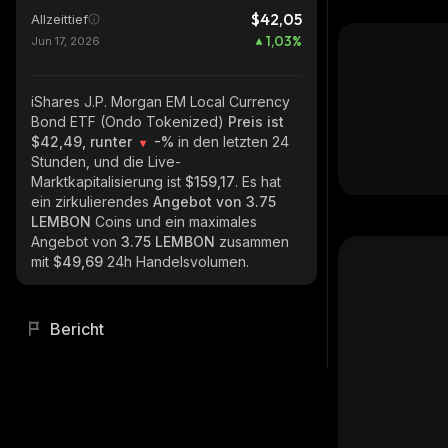
$42,05
Allzeittief
1,03
%
Jun 17, 2026
iShares J.P. Morgan EM Local Currency
Bond ETF (Ondo Tokenized)
Preis ist
$42,49, runter
-%
in den letzten 24
Stunden, und die Live-
Marktkapitalisierung ist
$159,17
. Es hat
ein zirkulierendes
Angebot von
3.75
LEMBON
Coins und ein maximales
Angebot von
3.75 LEMBON
zusammen
mit
$49,69
24h Handelsvolumen.
Bericht