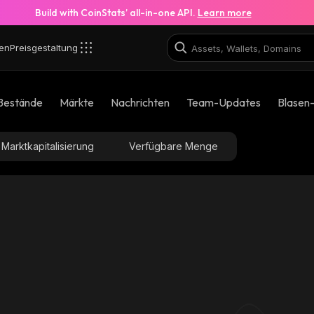
Build with CoinStats’ all-in-one API.
Learn more
en
Preisgestaltung
Bestände
Märkte
Nachrichten
Team-Updates
Blasen
Marktkapitalisierung
Verfügbare Menge