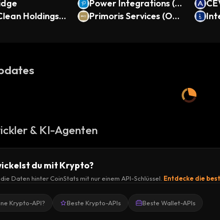
idge
Power Integrations (O
CE
Clean Holdings
ndo Tokenized)
Primoris Services (Ond
d)
Int
 Tokenized)
o Tokenized)
s (
pdates
ickler & KI-Agenten
ickelst du mit Krypto?
r die Daten hinter CoinStats mit nur einem API-Schlüssel.
Entdecke die bes
ine Krypto-API?
Beste Krypto-APIs
Beste Wallet-APIs