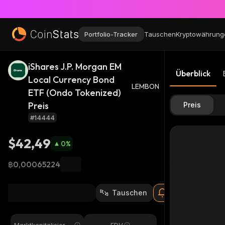
Portfolio-Tracker
Tauschen
Kryptowährung
iShares J.P. Morgan EM
Überblick
Local Currency Bond
LEMBON
ETF (Ondo Tokenized)
Preis
Preis
#14444
$42,49
0
%
฿0,00065224
Tauschen