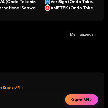
VA (Ondo Tokenize
VeriSign (Ondo Tokeni
ernational Seaway
zed)
AMETEK (Ondo Tokeni
Ondo Tokenized)
zed)
Mehr anzeigen
te Krypto-API
Krypto-API