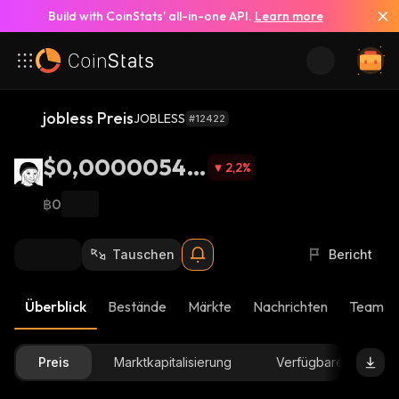
Build with CoinStats’ all-in-one API.
Learn more
jobless Preis
JOBLESS
#12422
$0,00000544
2,2
%
9
฿0
Tauschen
Bericht
Überblick
Bestände
Märkte
Nachrichten
Team-U
Preis
Marktkapitalisierung
Verfügbare Menge