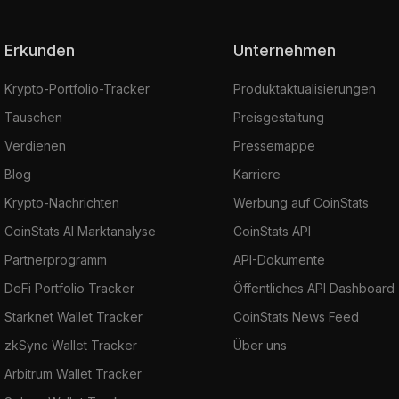
Erkunden
Unternehmen
Krypto-Portfolio-Tracker
Produktaktualisierungen
Tauschen
Preisgestaltung
Verdienen
Pressemappe
Blog
Karriere
Krypto-Nachrichten
Werbung auf CoinStats
CoinStats AI Marktanalyse
CoinStats API
Partnerprogramm
API-Dokumente
DeFi Portfolio Tracker
Öffentliches API Dashboard
Starknet Wallet Tracker
CoinStats News Feed
zkSync Wallet Tracker
Über uns
Arbitrum Wallet Tracker