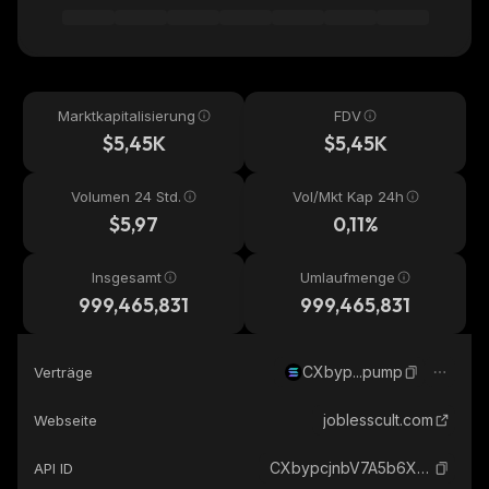
Marktkapitalisierung
FDV
$5,45K
$5,45K
Volumen 24 Std.
Vol/Mkt Kap 24h
$5,97
0,11%
Insgesamt
Umlaufmenge
999,465,831
999,465,831
CXbyp...pump
Verträge
joblesscult.com
Webseite
CXbypcjnbV7A5b6XqfkUCUkLiD3czHXoxAsWBYa4pump_solana
API ID