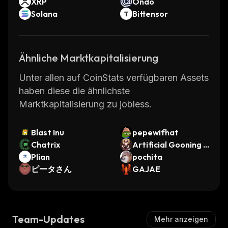
XRP
Ondo
Solana
Bittensor
Ähnliche Marktkapitalisierung
Unter allen auf CoinStats verfügbaren Assets
haben diese die ähnlichste
Marktkapitalisierung zu jobless.
Blast Inu
pepewifhat
Chatrix
Artificial Gooning I
Plian
ntelligence
pochita
ピータさん
GAJAE
Team-Updates
Mehr anzeigen