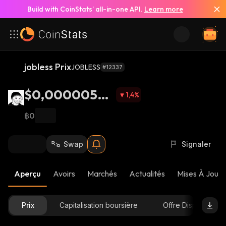
Build with CoinStats’ all-in-one API.
Learn more
jobless Prix
JOBLESS
#12337
$0,00000550
1,4
%
7
฿0
Swap
Signaler
Aperçu
Avoirs
Marchés
Actualités
Mises À Jour 
Prix
Capitalisation boursière
Offre Disponible