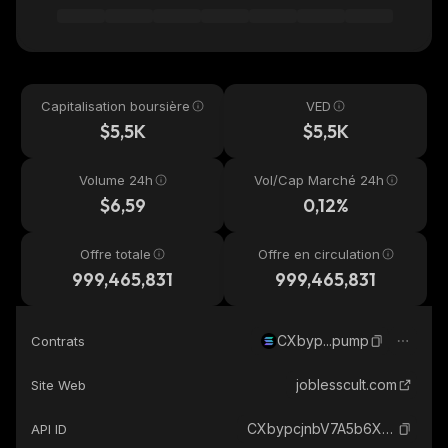
Capitalisation boursière
VED
$5,5K
$5,5K
Volume 24h
Vol/Cap Marché 24h
$6,59
0,12%
Offre totale
Offre en circulation
999,465,831
999,465,831
CXbyp...pump
Contrats
joblesscult.com
Site Web
CXbypcjnbV7A5b6XqfkUCUkLiD3czHXoxAsWBYa4pump_solana
API ID