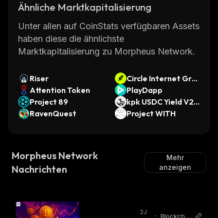
Ähnliche Marktkapitalisierung
Unter allen auf CoinStats verfügbaren Assets
haben diese die ähnlichste
Marktkapitalisierung zu Morpheus Network.
Riser
Circle Internet Gro
Attention Token
up • Robinhood Tok
PlayDapp
Project 89
en
kpk USDC Yield V2
RavenQuest
Morpho Vault (Arbi
Project WITH
trum)
Morpheus Network
Mehr
Nachrichten
anzeigen
2J
•
Blockchai