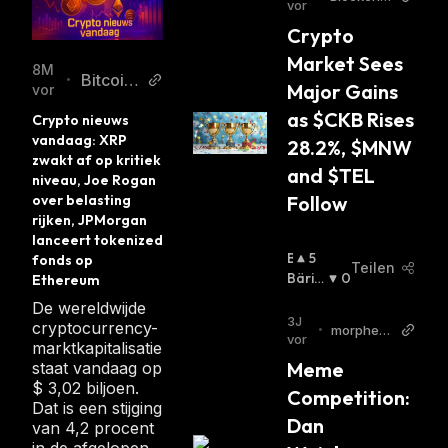
vor
nReporter
Crypto 
Market Sees 
8M
Bitcoin
•
Major Gains 
vor
magazi
as $CKB Rises 
Crypto nieuws 
ne.nl
vandaag: XRP 
28.2%, $MNW 
zwakt af op kritiek 
and $TEL 
niveau, Joe Rogan 
over belasting 
Follow
rijken, JPMorgan 
lanceert tokenized 
B
5
fonds op 
Teilen
U
Bäris
0
Ethereum
Ll
Ch
:
De wereldwijde
I
3J
cryptocurrency-
•
morpheus
S
vor
marktkapitalisatie
-network
C
Meme 
staat vandaag op
H
$ 3,02 biljoen.
Competition: 
:
Dat is een stijging
Dan 
van 4,2 procent
in de afgelopen