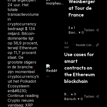
Weinberger 
24 uur. Het
at Tour de 
totale
France
transactievolume
in
cryptocurrency
B
1
bedraagt $ 134
Teilen
U
Bäris
0
miljard. Bitcoin-
Ll
Ch
:
dominantie ligt
I
op 56,9 procent,
3J
•
Reddit r/eth
S
vor
terwijl Ethereum
ereum
C
op 11,7 procent
Use cases for 
H
staat. De
smart 
:
grootste stijgers
in de branche
contracts on 
zijn momenteel
the Ethereum 
cryptocurrency’s
blockchain
uit het Polkadot
Ecosysteem
en&#8230;
Bull
0
Continue reading
Teilen
Isc
Bärisch
:
0
Crypto nieuws
H
:
vandaag: XRP