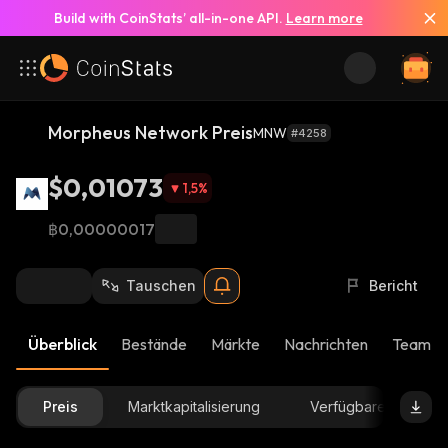
Build with CoinStats’ all-in-one API.
Learn more
Morpheus Network Preis
MNW
#4258
$0,01073
1,5
%
฿0,00000017
Tauschen
Bericht
Überblick
Bestände
Märkte
Nachrichten
Team-U
Preis
Marktkapitalisierung
Verfügbare Menge