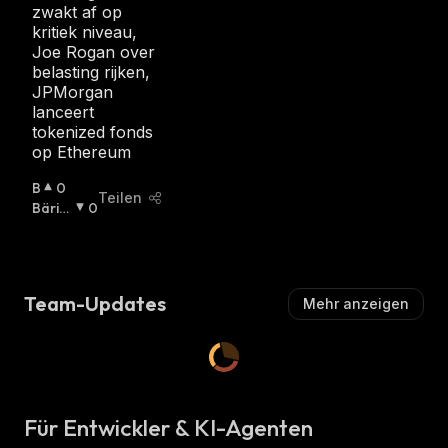
zwakt af op
kritiek niveau,
Joe Rogan over
belasting rijken,
JPMorgan
lanceert
tokenized fonds
op Ethereum
B
0
Teilen
U
Bäris
0
Ll
Ch
:
I
S
C
Team-Updates
Mehr anzeigen
H
:
Für Entwickler & KI-Agenten