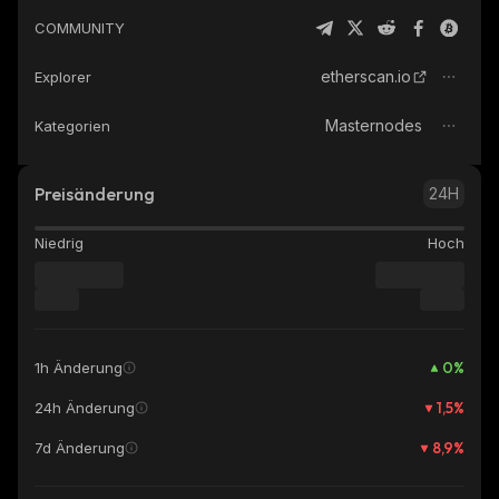
COMMUNITY
etherscan.io
Explorer
Masternodes
Kategorien
Preisänderung
24H
Niedrig
Hoch
0
%
1h Änderung
1,5
%
24h Änderung
8,9
%
7d Änderung