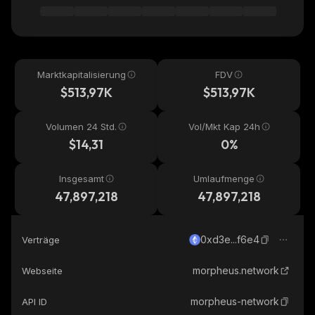
Marktkapitalisierung
FDV
$513,97K
$513,97K
Volumen 24 Std.
Vol/Mkt Kap 24h
$14,31
0%
Insgesamt
Umlaufmenge
47,897,218
47,897,218
0xd3e...f6e4
Verträge
morpheus.network
Webseite
morpheus-network
API ID