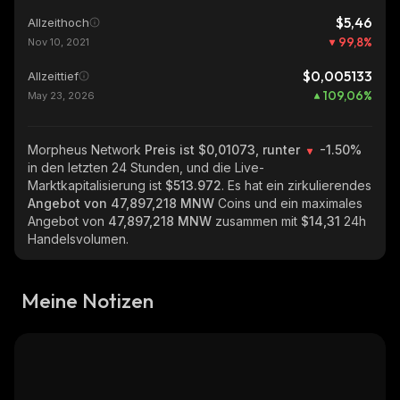
$5,46
Allzeithoch
99,8
%
Nov 10, 2021
$0,005133
Allzeittief
109,06
%
May 23, 2026
Morpheus Network
Preis ist $0,01073, runter
-1.50%
in den letzten 24 Stunden, und die Live-
Marktkapitalisierung ist
$513.972
. Es hat ein zirkulierendes
Angebot von
47,897,218 MNW
Coins und ein maximales
Angebot von
47,897,218 MNW
zusammen mit
$14,31
24h
Handelsvolumen.
Meine Notizen