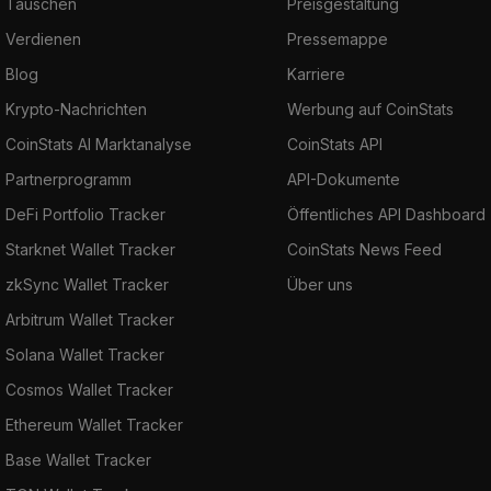
Tauschen
Preisgestaltung
Verdienen
Pressemappe
Blog
Karriere
Krypto-Nachrichten
Werbung auf CoinStats
CoinStats AI Marktanalyse
CoinStats API
Partnerprogramm
API-Dokumente
DeFi Portfolio Tracker
Öffentliches API Dashboard
Starknet Wallet Tracker
CoinStats News Feed
zkSync Wallet Tracker
Über uns
Arbitrum Wallet Tracker
Solana Wallet Tracker
Cosmos Wallet Tracker
Ethereum Wallet Tracker
Base Wallet Tracker