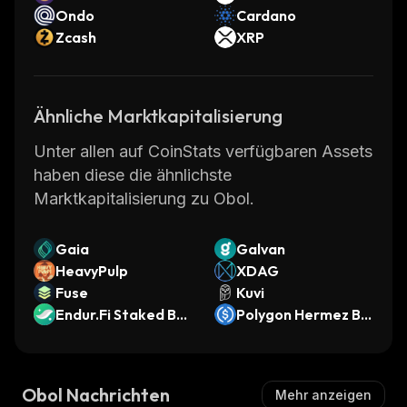
Ondo
Cardano
Zcash
XRP
Ähnliche Marktkapitalisierung
Unter allen auf CoinStats verfügbaren Assets
haben diese die ähnlichste
Marktkapitalisierung zu Obol.
Gaia
Galvan
HeavyPulp
XDAG
Fuse
Kuvi
Endur.Fi Staked BT
Polygon Hermez Bri
C
dged USDC (Polygo
n zkEVM)
Obol Nachrichten
Mehr anzeigen