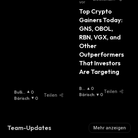
S
vor
eporter
C
Top Crypto 
H
Gainers Today: 
:
GNS, OBOL, 
RBN, VGX, and 
Other 
Outperformers 
That Investors 
Are Targeting  
Bul
0
Teilen
Bullis
0
Lisc
Bärisch
:
0
Teilen
Ch
Bärisch
:
:
0
H
:
Team-Updates
Mehr anzeigen