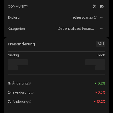
COMMUNITY
etherscan.io
Explorer
Decentralized Finance (DeFi)
Kategorien
Preisänderung
24H
Niedrig
Hoch
0,2
%
1h Änderung
3,3
%
24h Änderung
13,2
%
7d Änderung