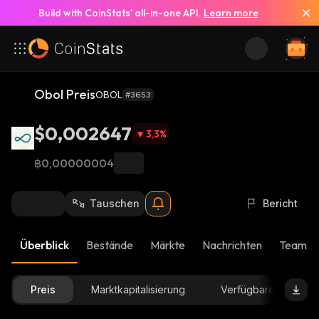
Build with CoinStats’ all-in-one API.
Learn more
Obol Preis
OBOL
#3653
$0,002647
3,3
%
฿0,00000004
Tauschen
Bericht
Überblick
Bestände
Märkte
Nachrichten
Team-U
Preis
Marktkapitalisierung
Verfügbare Menge