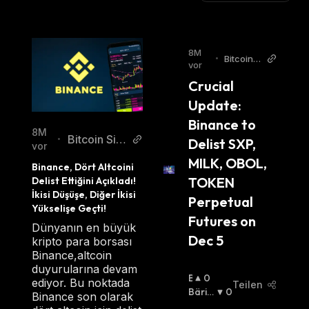
8M
•
Bitcoin
vor
World
Crucial 
Update: 
Binance to 
8M
Bitcoin Sist
•
Delist SXP, 
vor
emi Turkis
MILK, OBOL, 
Binance, Dört Altcoini 
h
TOKEN 
Delist Ettiğini Açıkladı! 
İkisi Düşüşe, Diğer İkisi 
Perpetual 
Yükselişe Geçti!
Futures on 
Dünyanın en büyük
Dec 5
kripto para borsası
Binance,altcoin
duyurularına devam
B
0
ediyor. Bu noktada
Teilen
U
Bäris
0
Binance son olarak
Ll
Ch
: