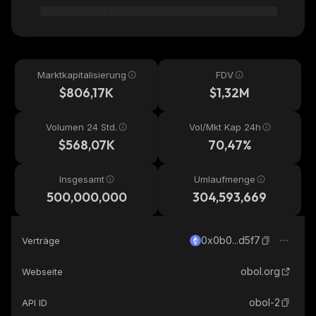
Marktkapitalisierung
FDV
$806,17K
$1,32M
Volumen 24 Std.
Vol/Mkt Kap 24h
$568,07K
70,47%
Insgesamt
Umlaufmenge
500,000,000
304,593,669
0x0b0...d5f7
Verträge
obol.org
Webseite
obol-2
API ID