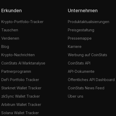
Erkunden
Unternehmen
Krypto-Portfolio-Tracker
Produktaktualisierungen
Tauschen
Preisgestaltung
Verdienen
Pressemappe
Blog
Karriere
Krypto-Nachrichten
Werbung auf CoinStats
CoinStats AI Marktanalyse
CoinStats API
Partnerprogramm
API-Dokumente
DeFi Portfolio Tracker
Öffentliches API Dashboard
Starknet Wallet Tracker
CoinStats News Feed
zkSync Wallet Tracker
Über uns
Arbitrum Wallet Tracker
Solana Wallet Tracker