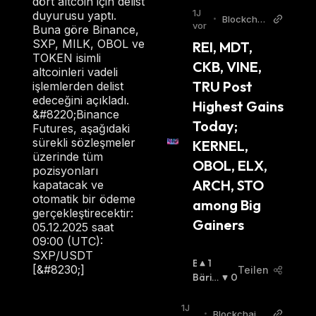
dört altcoin için delist
I
1J
duyurusu yaptı.
•
Blockchai
S
vor
Buna göre Binance,
nReporter
C
SXP, MILK, OBOL ve
REI, MDT, 
H
TOKEN isimli
CKB, VINE, 
:
altcoinleri vadeli
TRU Post 
işlemlerden delist
edeceğini açıkladı.
Highest Gains 
&#8220;Binance
Today; 
Futures, aşağıdaki
sürekli sözleşmeler
KERNEL, 
üzerinde tüm
OBOL, ELX, 
pozisyonları
ARCH, STO 
kapatacak ve
otomatik bir ödeme
among Big 
gerçekleştirecektir:
Gainers
05.12.2025 saat
09:00 (UTC):
SXP/USDT
B
1
[&#8230;]
Teilen
U
Bäris
0
Ll
Ch
:
I
1J
•
BlockchainR