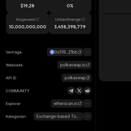
$19,28
0%
Insgesamt
Umlaufmenge
10,000,000,000
3,458,398,779
0x519...21bb
Verträge
polkaswap.io
Webseite
polkaswap
API ID
COMMUNITY
etherscan.io
Explorer
Exchange-based Tokens
Kategorien