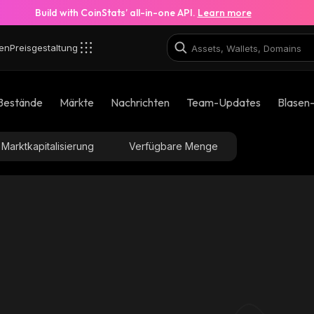
Build with CoinStats’ all-in-one API.
Learn more
en
Preisgestaltung
Bestände
Märkte
Nachrichten
Team-Updates
Blasen
Marktkapitalisierung
Verfügbare Menge