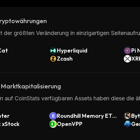
ryptowährungen
t der größten Veränderung in einzigartigen Seitenaufru
Cat
Hyperliquid
Pi 
Zcash
XR
 Marktkapitalisierung
en auf CoinStats verfügbaren Assets haben diese die ä
ter
Roundhill Memory ETF
By
x xStock
(Backpack Securities)
OpenVPP
Ge