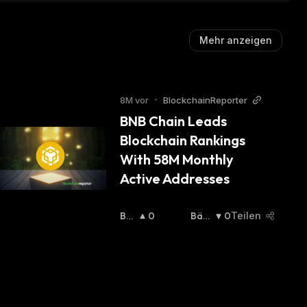
Mehr anzeigen
8M vor
•
BlockchainReporter
BNB Chain Leads 
Blockchain Rankings 
With 58M Monthly 
Active Addresses
Bull
0
Bäri
0
Teilen
Isc
Sch
:
H
: