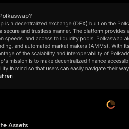
 Polkaswap?
 is a decentralized exchange (DEX) built on the Polkad
 a secure and trustless manner. The platform provides an
on speeds, and access to liquidity pools. Polkaswap al
ading, and automated market makers (AMMs). With its 
ntage of the scalability and interoperability of Polkado
's mission is to make decentralized finance accessib
ility in mind so that users can easily navigate their wa
ed several security measures including two-factor aut
ahren
 behind Polkaswap consists of experienced developer
 Cosmos Hub, and Polkadot. They are committed to pro
sers. By leveraging the power of Polkadot's blockchain 
that will revolutionize the way people trade digital asse
more about Polkaswap or start trading today visit
http
te Assets