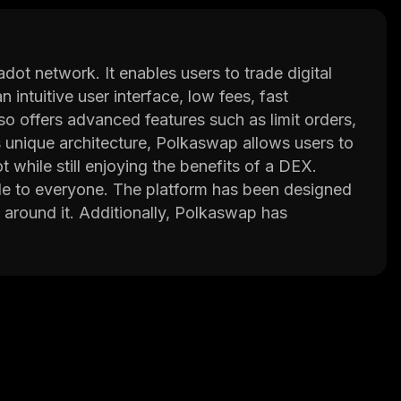
ot network. It enables users to trade digital
 intuitive user interface, low fees, fast
so offers advanced features such as limit orders,
unique architecture, Polkaswap allows users to
t while still enjoying the benefits of a DEX.
le to everyone. The platform has been designed
y around it. Additionally, Polkaswap has
hentication and cold storage for funds.
s who have worked on projects such as
viding a safe and reliable trading experience
technology, they aim to create an efficient
ts.
s://polkaswap.io/