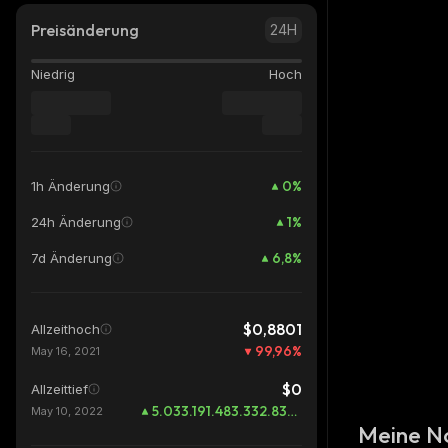
Preisänderung
24H
Niedrig
Hoch
0
%
1h Änderung
1
%
24h Änderung
6,8
%
7d Änderung
$0,8801
Allzeithoch
99,96
%
May 16, 2021
$0
Allzeittief
5.033.191.483.332.835.400.000.000.000.000.000
May 10, 2022
Meine N