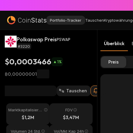
Portfolio-Tracker
Tauschen
Kryptowährung
Polkaswap Preis
PSWAP
Überblick
#3220
$0,0003466
1
%
Preis
฿0,00000001
Tauschen
Marktkapitalisieru
FDV
ng
$1,2M
$3,47M
Volumen 24 Std.
Vol/Mkt Kap 24h