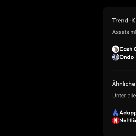
Trend-K
Assets mi
Cash 
Ondo
Ähnliche
Unter all
Adapp
Netfli