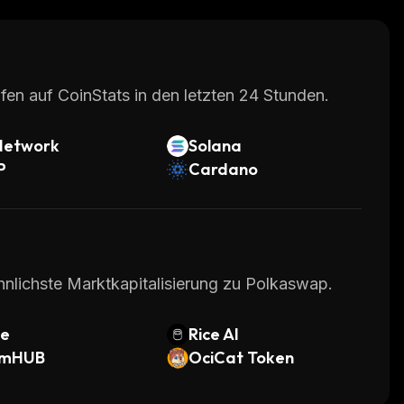
fen auf CoinStats in den letzten 24 Stunden.
Network
Solana
P
Cardano
hnlichste Marktkapitalisierung zu Polkaswap.
te
Rice AI
mHUB
OciCat Token