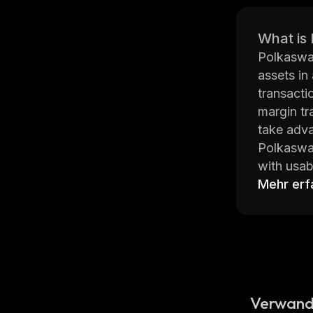
What is
Polkaswap
assets in
transacti
margin tr
take adva
Polkaswap
with usab
implement
Mehr erf
The team
Ethereum,
for all u
platform 
To learn 
.
Verwand