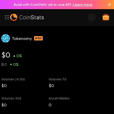
Build with CoinStats’ all-in-one API.
Learn more
Tokenomy
#150
$0
0%
฿0
0%
Volumen 24 Std.
Volumen 7d
$0
$0
Volumen 30d
Anzahl Märkte
$0
0