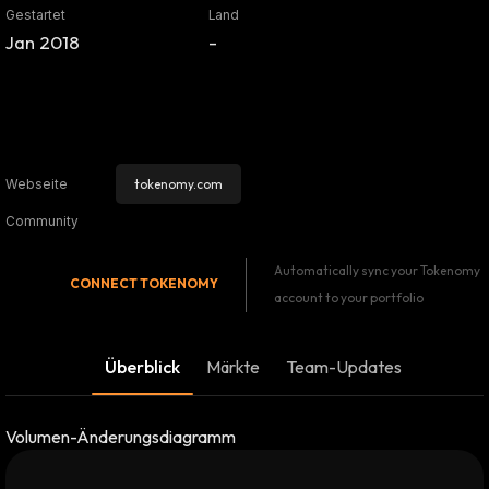
Gestartet
Land
Jan 2018
-
tokenomy.com
Webseite
Community
Automatically sync your Tokenomy
CONNECT
TOKENOMY
account to your portfolio
Überblick
Märkte
Team-Updates
Volumen-Änderungsdiagramm