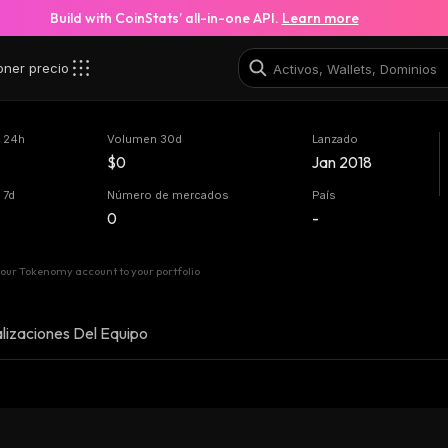
Build with CoinStats’ all-in-one API.
Learn more
oner precio
 24h
Volumen 30d
Lanzado
$0
Jan 2018
 7d
Número de mercados
País
0
-
our Tokenomy account to your portfolio
lizaciones Del Equipo