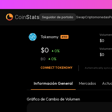
Seguidor de portolio
Swap
Criptomonedas
P
Volumen
Tokenomy
#150
$0
$0
Volumen
0%
$0
฿0
0%
CONNECT
TOKENOMY
Automatically sync y
Información General
Mercados
Actua
Gráfico de Cambio de Volumen