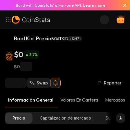
Build with CoinStats’ all-in-one API.
Learn more
BoatKid Precio
BOATKID
#12471
$0
3,7
%
฿0
Swap
Reportar
Información General
Valores En Cartera
Mercados
Precio
Capitalización de mercado
Suministro D