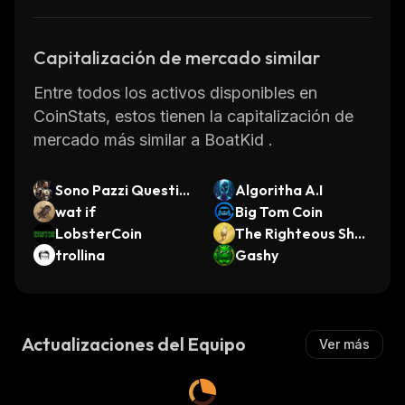
Capitalización de mercado similar
Entre todos los activos disponibles en
CoinStats, estos tienen la capitalización de
mercado más similar a BoatKid .
Sono Pazzi Questi R
Algoritha A.I
omani
wat if
Big Tom Coin
LobsterCoin
The Righteous She
trollina
ep
Gashy
Actualizaciones del Equipo
Ver más