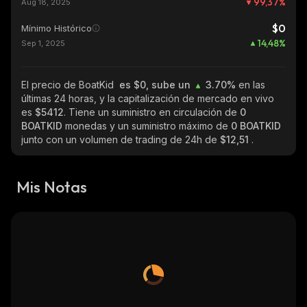
99,37
%
Aug 18, 2025
$0
Mínimo Histórico
14,48
%
Sep 1, 2025
El precio de BoatKid
es $0, sube un
3.70%
en las
últimas 24 horas, y la capitalización de mercado en vivo
es
$5412
. Tiene un suministro en circulación de
0
BOATKID
monedas y un suministro máximo de
0 BOATKID
junto con un volumen de trading de 24h de
$12,51
.
Mis Notas