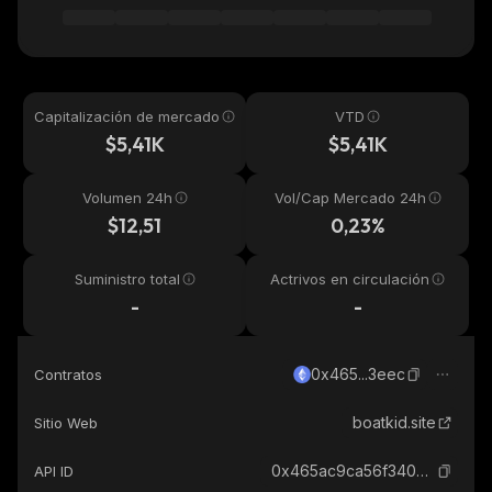
Capitalización de mercado
VTD
$5,41K
$5,41K
Volumen 24h
Vol/Cap Mercado 24h
$12,51
0,23%
Suministro total
Actrivos en circulación
-
-
0x465...3eec
Contratos
boatkid.site
Sitio Web
0x465ac9ca56f340bc5b96b02c065ae80f3d893eec_ethereum
API ID