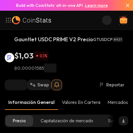
Build with CoinStats’ all-in-one API.
Learn more
Gauntlet USDC PRIME V2 Precio
GTUSDCP
#431
$1,03
0,1
%
฿0,00001585
Swap
Reportar
Información General
Valores En Cartera
Mercados
Precio
Capitalización de mercado
Suministro D