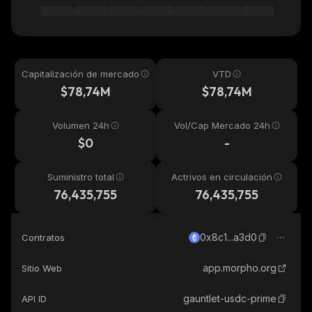
Capitalización de mercado
VTD
$78,74M
$78,74M
Volumen 24h
Vol/Cap Mercado 24h
$0
-
Suministro total
Actrivos en circulación
76,435,755
76,435,755
0x8c1...a3d0
Contratos
app.morpho.org
Sitio Web
gauntlet-usdc-prime
API ID