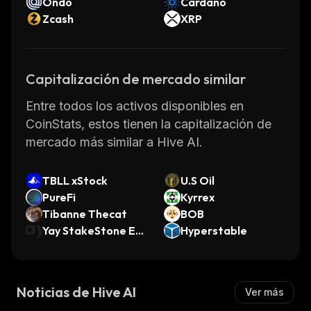
Ondo
Cardano
Zcash
XRP
Capitalización de mercado similar
Entre todos los activos disponibles en
CoinStats, estos tienen la capitalización de
mercado más similar a Hive AI.
TBLL xStock
U.S Oil
PureFi
Kyrrex
Tibanne Thecat
BOB
Yay StakeStone Eth
Hyperstable
er
Noticias de Hive AI
Ver más