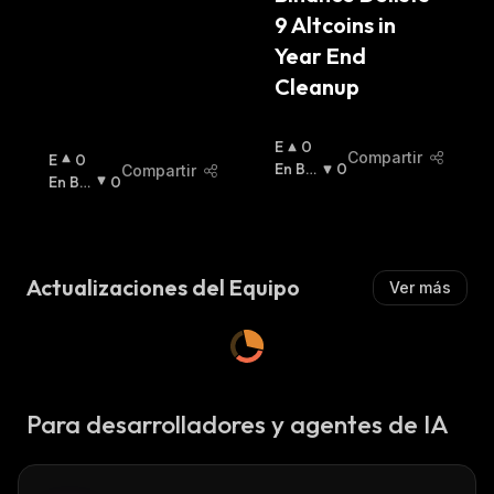
:
9 Altcoins in 
Year End 
Cleanup
E
0
Compartir
E
0
N
En Baj
0
Compartir
N
En Baj
0
A
A
:
A
A
:
L
L
Z
Z
A
A
:
Actualizaciones del Equipo
Ver más
:
Para desarrolladores y agentes de IA