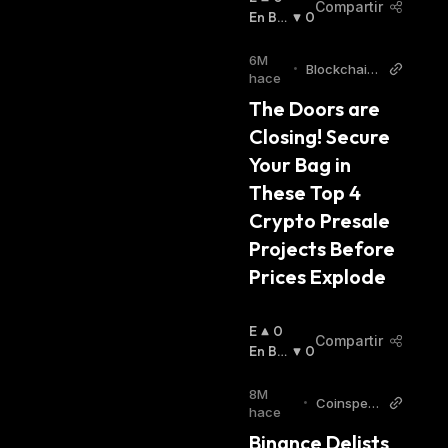
Compartir
N
En Baj
0
A
A
:
L
6M
•
Blockchain
Z
hace
Reporter
A
The Doors are 
:
Closing! Secure 
Your Bag in 
These Top 4 
Crypto Presale 
Projects Before 
Prices Explode
E
0
Compartir
N
En Baj
0
A
A
:
L
8M
•
Coinspea
Z
hace
ker
A
Binance Delists 