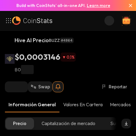
Build with CoinStats’ all-in-one API.
Learn more
Hive AI Precio
BUZZ
#4864
$0,0003146
0,1
%
฿0
Swap
Reportar
Información General
Valores En Cartera
Mercados
Precio
Capitalización de mercado
Suministro D