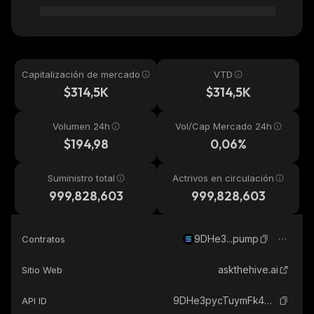
Capitalización de mercado
VTD
$314,5K
$314,5K
Volumen 24h
Vol/Cap Mercado 24h
$194,98
0,06%
Suministro total
Actrivos en circulación
999,828,603
999,828,603
9DHe3...pump
Contratos
askthehive.ai
Sitio Web
9DHe3pycTuymFk4H4bbPoAJ4hQrr2kaLDF6J6aAKpump_solana
API ID