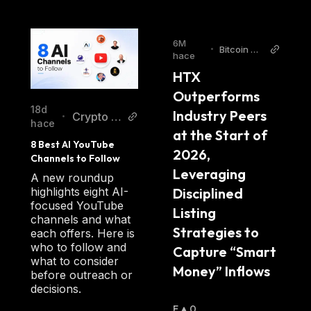
6M
•
Bitcoin Wo
hace
rld
HTX 
Outperforms 
18d
Industry Peers 
Crypto Br
•
hace
at the Start of 
eaking N
8 Best AI YouTube 
ews
2026, 
Channels to Follow
Leveraging 
A new roundup
Disciplined 
highlights eight AI-
focused YouTube
Listing 
channels and what
Strategies to 
each offers. Here is
who to follow and
Capture “Smart 
what to consider
Money” Inflows
before outreach or
decisions.
E
0