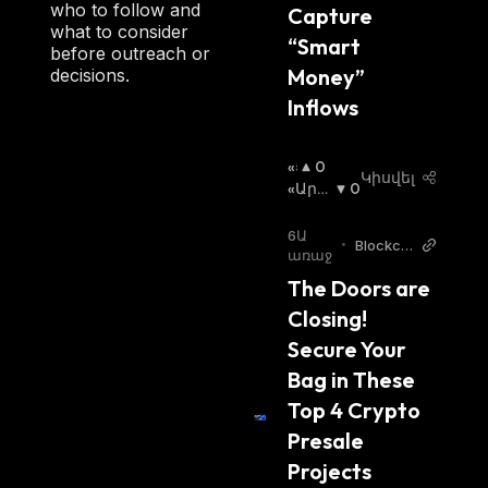
who to follow and
Capture 
what to consider
“Smart 
before outreach or
Money” 
decisions.
Inflows
«Ց
0
Կիսվել
Լ
«Արջ
0
Ի»
Ի» Շո
Շ
Ւկա
:
6Ա
•
Blockch
Ո
առաջ
ainRepo
Ւ
The Doors are 
rter
Կ
Closing! 
Ա
:
Secure Your 
Bag in These 
Top 4 Crypto 
Presale 
Projects 