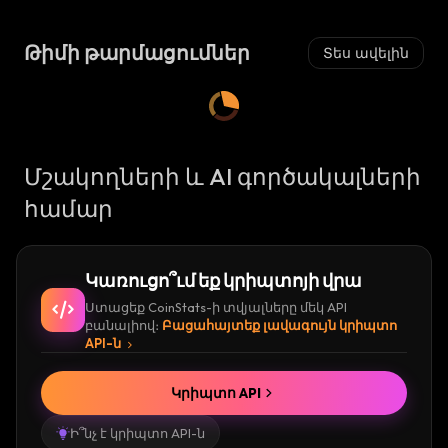
Ո
Ւ
Կ
Թիմի թարմացումներ
Տես ավելին
Ա
:
Մշակողների և AI գործակալների
համար
Կառուցո՞ւմ եք կրիպտոյի վրա
Ստացեք CoinStats-ի տվյալները մեկ API
բանալիով։
Բացահայտեք լավագույն կրիպտո
API-ն
Կրիպտո API
Ի՞նչ է կրիպտո API-ն