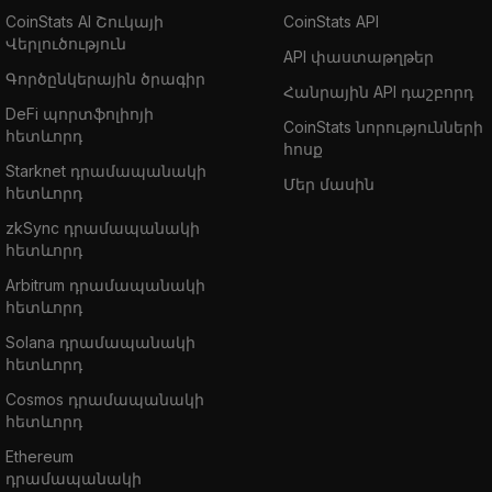
CoinStats AI Շուկայի
CoinStats API
Վերլուծություն
API փաստաթղթեր
Գործընկերային ծրագիր
Հանրային API դաշբորդ
DeFi պորտֆոլիոյի
CoinStats նորությունների
հետևորդ
հոսք
Starknet դրամապանակի
Մեր մասին
հետևորդ
zkSync դրամապանակի
հետևորդ
Arbitrum դրամապանակի
հետևորդ
Solana դրամապանակի
հետևորդ
Cosmos դրամապանակի
հետևորդ
Ethereum
դրամապանակի