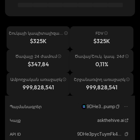
Շուկայի կապիտալիզաց
FDV
իա
$325K
$325K
Ծավալը 24 ժամում
Ծավալ/Շուկ. կապ. 24ժ
$347,84
0,11%
Ամբողջական առաջարկ
Շրջանառվող առաջարկ
999,828,541
999,828,541
9DHe3...pump
Պայմանագրեր
askthehive.ai
Կայք
9DHe3pycTuymFk4H4bbPoAJ4hQrr2kaLDF6J6aAKpump_solana
API ID