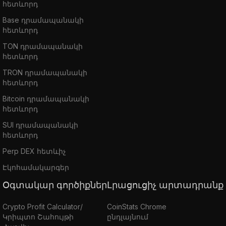
հետևորդ
Base դրամապանակի
հետևորդ
TON դրամապանակի
հետևորդ
TRON դրամապանակի
հետևորդ
Bitcoin դրամապանակի
հետևորդ
SUI դրամապանակի
հետևորդ
Perp DEX հետևիչ
Էկոհամակարգեր
Օգտակար գործիքներ
Լրացուցիչ արտադրանք
Crypto Profit Calculator/
CoinStats Chrome
Կրիպտո Շահույթի
ընդլայնում