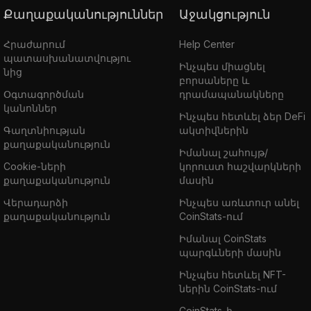
Քաղաքականություններ
Աջակցություն
Հրաժարում
Help Center
պատասխանատվությու
Ինչպես միացնել
նից
բորսաները և
Օգտագործման
դրամապանակները
կանոններ
Ինչպես հետևել ձեր DeFi
Գաղտնիության
ակտիվներին
քաղաքականություն
Իմանալ շահույթ/
Cookie-ների
կորուստ հաշվարկների
քաղաքականություն
մասին
Վերադարձի
Ինչպես առևտուր անել
քաղաքականություն
CoinStats-ում
Իմանալ CoinStats
պարգևների մասին
Ինչպես հետևել NFT-
ներին CoinStats-ում
CoinStats-ի