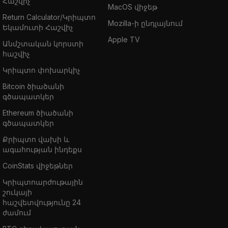
Հաշվիչ
MacOS վիջեթ
Return Calculator/Կրիպտո
Mozilla-ի ընդլայնում
Եկամուտի Հաշվիչ
Apple TV
Անմշտական կորստի
հաշվիչ
Կրիպտո փոխարկիչ
Bitcoin ծիածանի
գծապատկեր
Ethereum ծիածանի
գծապատկեր
Քրիպտո վախի և
ագահության ինդեքս
CoinStats վիջեթներ
Կրիպտոարժութային
շուկայի
հաշվետվությունը 24
ժամում