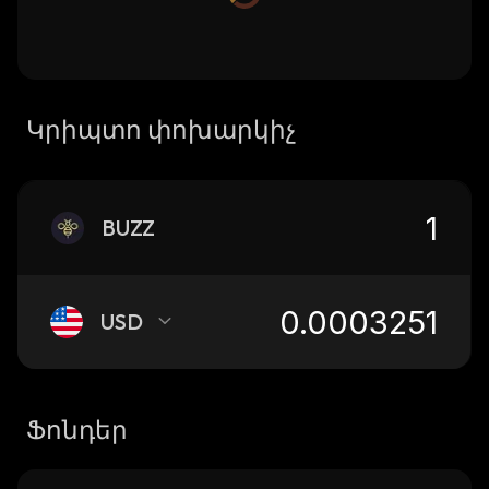
Կրիպտո փոխարկիչ
BUZZ
USD
Ֆոնդեր