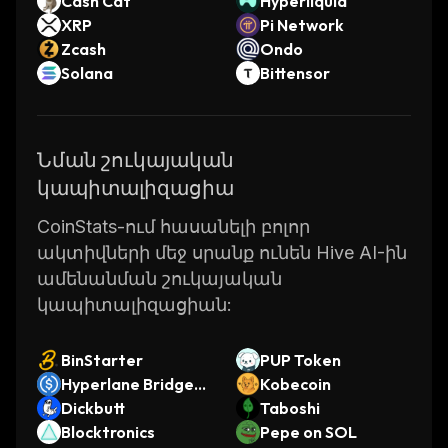
Cash Cat
Hyperliquid
XRP
Pi Network
Zcash
Ondo
Solana
Bittensor
Նման շուկայական
կապիտալիզացիա
CoinStats-ում հասանելի բոլոր
ակտիվների մեջ սրանք ունեն Hive AI-ին
ամենանման շուկայական
կապիտալիզացիան:
BinStarter
PUP Token
Hyperlane Bridged
Kobecoin
USDC (Igra)
Dickbutt
Taboshi
Blocktronics
Pepe on SOL