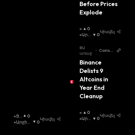
Before Prices 
Explode
«Ց
0
Կիսվել
Լ
«Արջ
0
Ի»
Ի» Շո
Շ
Ւկա
:
8Ա
•
Coinsp
Ո
առաջ
eaker
Ւ
Binance 
Կ
Delists 9 
Ա
:
Altcoins in 
Year End 
Cleanup
«Ց
0
Կիսվել
«Ցլ
0
Լ
«Արջ
0
Կիսվել
Ի»
«Արջի»
0
Ի»
Ի» Շո
Շու
Շուկա
:
Շ
Ւկա
:
Կա
: