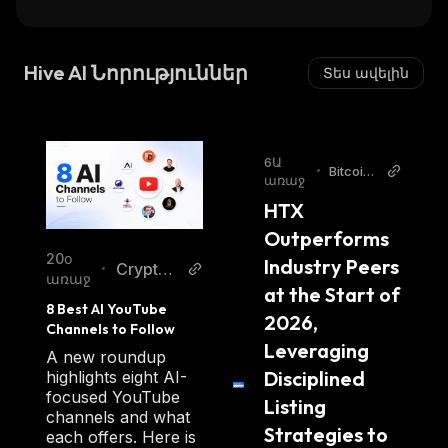
Hive AI Նորություններ
Տես ավելին
6Ա
•
Bitcoin
առաջ
World
HTX 
Outperforms 
20օ
Industry Peers 
Crypto
•
առաջ
at the Start of 
Breakin
8 Best AI YouTube 
g News
2026, 
Channels to Follow
Leveraging 
A new roundup
Disciplined 
highlights eight AI-
focused YouTube
Listing 
channels and what
Strategies to 
each offers. Here is