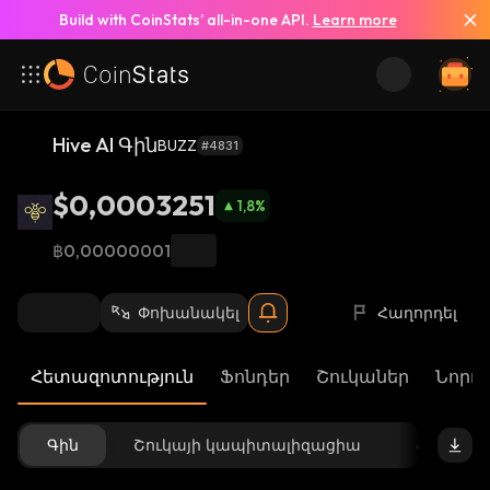
Build with CoinStats’ all-in-one API.
Learn more
Hive AI Գին
BUZZ
#4831
$0,0003251
1,8
%
฿0,00000001
Փոխանակել
Հաղորդել
Հետազոտություն
Ֆոնդեր
Շուկաներ
Նորու
Գին
Շուկայի կապիտալիզացիա
Հասանե