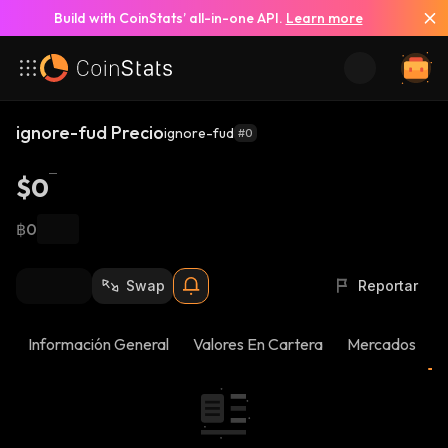
Build with CoinStats’ all-in-one API.
Learn more
ignore-fud Precio
ignore-fud
#0
$0
฿0
Swap
Reportar
Información General
Valores En Cartera
Mercados
N