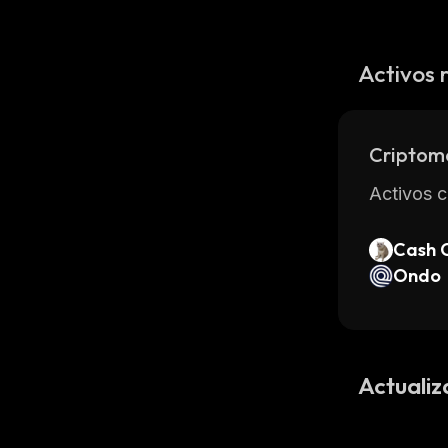
Activos 
Criptom
Activos c
Cash 
Ondo
Actualiz