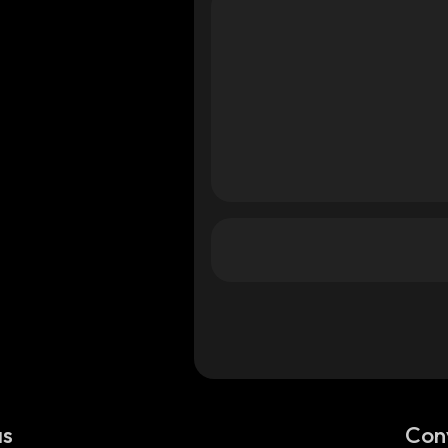
as
Con