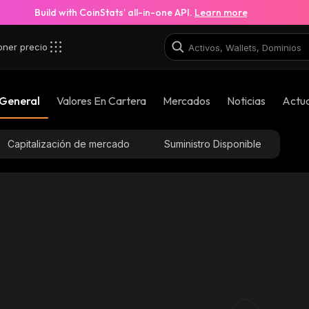
Build with CoinStats’ all-in-one API.
Learn more
oner precio
 General
Valores En Cartera
Mercados
Noticias
Actua
Capitalización de mercado
Suministro Disponible