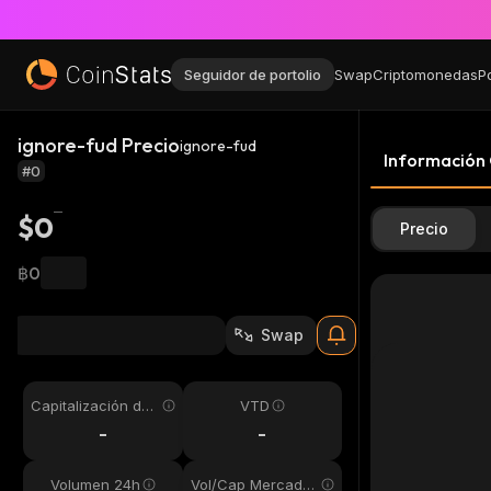
Seguidor de portolio
Swap
Criptomonedas
P
ignore-fud Precio
ignore-fud
Información
#0
$0
Precio
฿0
Swap
Capitalización de
VTD
mercado
-
-
Volumen 24h
Vol/Cap Mercado