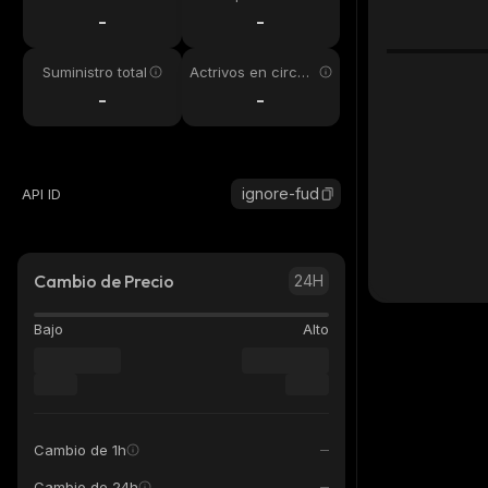
24h
-
-
Suministro total
Actrivos en circul
ación
-
-
ignore-fud
API ID
Cambio de Precio
24H
Bajo
Alto
Cambio de 1h
Cambio de 24h