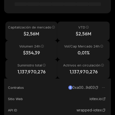
Capitalización de mercado
VTD
$2,56M
$2,56M
Volumen 24h
Vol/Cap Mercado 24h
$354,39
0,01%
Suministro total
Actrivos en circulación
1,137,970,276
1,137,970,276
0xa00...9d03
Contratos
iotex.io
Sitio Web
wrapped-iotex
API ID