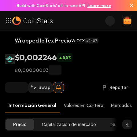
Build with CoinStats’ all-in-one API.
Learn more
Wrapped IoTex Precio
WIOTX
#2487
$0,002246
5,5
%
฿0,00000003
Swap
Reportar
Información General
Valores En Cartera
Mercados
Precio
Capitalización de mercado
Suministro D