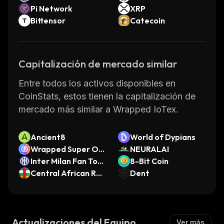
Pi Network
XRP
Bittensor
Catecoin
Capitalización de mercado similar
Entre todos los activos disponibles en
CoinStats, estos tienen la capitalización de
mercado más similar a Wrapped IoTex.
Ancient8
World of Dypians
Wrapped Super OE
NEURALAI
TH
Inter Milan Fan Tok
8-Bit Coin
en
Central African Rep
Dent
ublic Meme
Actualizaciones del Equipo
Ver más