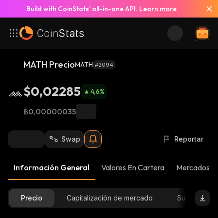
Build with CoinStats’ all-in-one API.
Learn more
MATH Precio
MATH
#2094
$0,02285
4,6
%
฿0,00000035
Swap
Reportar
Información General
Valores En Cartera
Mercados
Precio
Capitalización de mercado
Suministro D