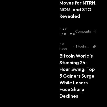
Moves for NTRN, 
NOM, and STO 
Revealed
E
0
Compartir
N
En Baj
0
A
A
:
L
4M
•
Bitcoin Wo
Z
hace
rld
A
Bitcoin World’s 
:
Stunning 24-
Hour Swing: Top 
5 Gainers Surge 
While Losers 
Face Sharp 
Declines