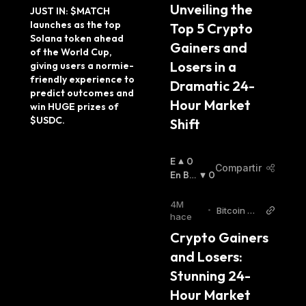
ider Twitt
Unveiling the 
JUST IN: $MATCH 
er
launches as the top 
Top 5 Crypto 
Solana token ahead 
Gainers and 
of the World Cup, 
Losers in a 
giving users a normie-
friendly experience to 
Dramatic 24-
predict outcomes and 
Hour Market 
win HUGE prizes of 
$USDC.
Shift
E
0
Compartir
N
En Baj
0
A
A
:
L
4M
•
Bitcoin Wo
Z
hace
rld
A
Crypto Gainers 
:
and Losers: 
Stunning 24-
Hour Market 