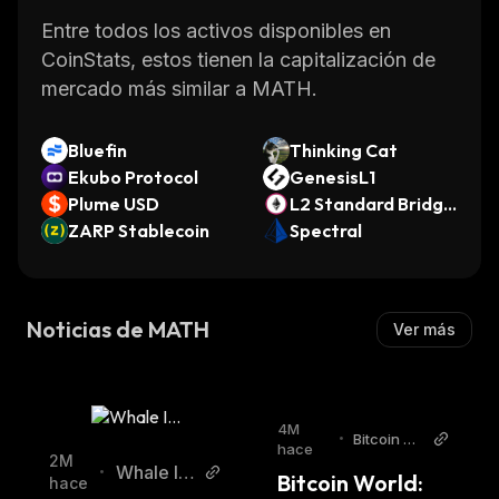
people learn mathematics by leveraging
Entre todos los activos disponibles en
blockchain technology in order to create an
CoinStats, estos tienen la capitalización de
open source ecosystem where everyone can
mercado más similar a MATH.
benefit from quality educational resources
regardless of their financial status.
Bluefin
Thinking Cat
Ekubo Protocol
GenesisL1
Plume USD
L2 Standard Bridge
ZARP Stablecoin
d WETH (Abstract)
Spectral
Noticias de MATH
Ver más
4M
•
Bitcoin Wo
hace
rld
2M
Whale Ins
•
Bitcoin World: 
hace