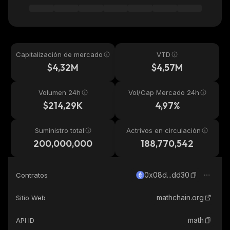
Capitalización de mercado
VTD
$4,32M
$4,57M
Volumen 24h
Vol/Cap Mercado 24h
$214,29K
4,97%
Suministro total
Actrivos en circulación
200,000,000
188,770,542
0x08d...dd30
Contratos
mathchain.org
Sitio Web
math
API ID