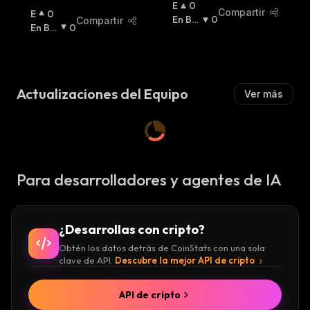
E
0
Compartir
E
0
N
En Baj
0
Compartir
N
En Baj
0
A
A
:
A
A
:
L
L
Z
Z
A
A
:
Actualizaciones del Equipo
Ver más
:
Para desarrolladores y agentes de IA
¿Desarrollas con cripto?
Obtén los datos detrás de CoinStats con una sola
clave de API.
Descubre la mejor API de cripto
API de cripto