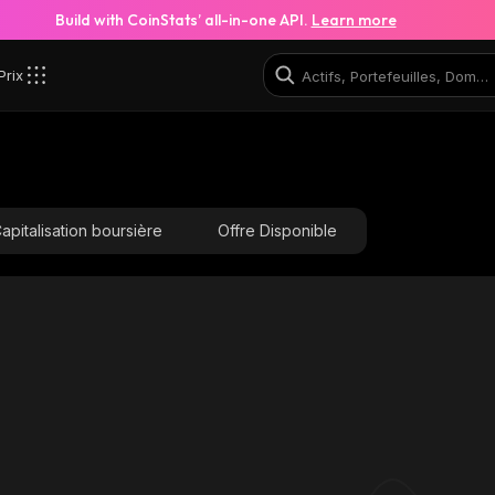
Build with CoinStats’ all-in-one API.
Learn more
Prix
apitalisation boursière
Offre Disponible