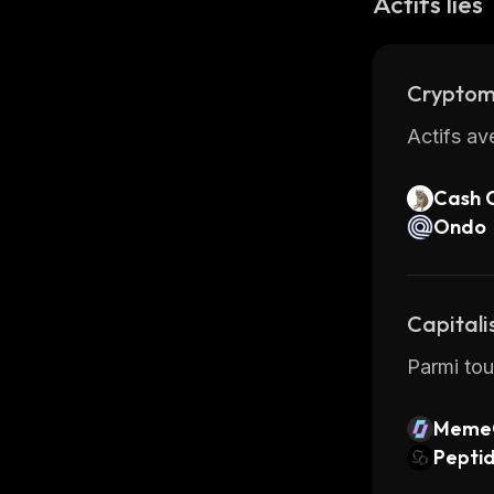
Actifs liés
Cryptom
Actifs av
Cash 
Ondo
Capitali
Parmi tous
Meme
Pepti