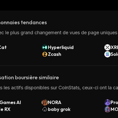
onnaies tendances
ec le plus grand changement de vues de page uniques 
Cat
Hyperliquid
XR
Zcash
So
sation boursière similaire
 les actifs disponibles sur CoinStats, ceux-ci ont la capi
Games AI
NORA
Pro
de RX
baby grok
MO