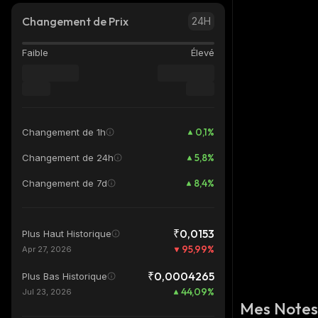
Changement de Prix
24H
Faible
Élevé
0,1
%
Changement de 1h
5,8
%
Changement de 24h
8,4
%
Changement de 7d
₹0,0153
Plus Haut Historique
95,99
%
Apr 27, 2026
₹0,0004265
Plus Bas Historique
44,09
%
Jul 23, 2026
Mes Notes