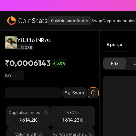
Suivi du portefeuille
Swap
Crypto-monnaies
YUJI to INR
YUJI
Aperçu
#12088
₹0,0006143
5,8
%
Prix
C
฿0
Swap
Capitalisation bou
VED
rsière
₹614,2K
₹614,23K
Volume 24h
Vol/Cap Marché 2