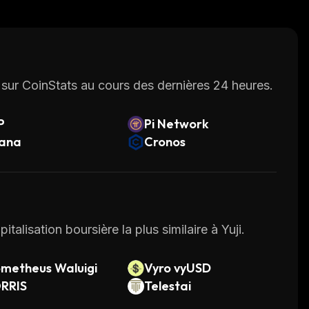
sur CoinStats au cours des dernières 24 heures.
P
Pi Network
lana
Cronos
talisation boursière la plus similaire à Yuji.
metheus Waluigi
Vyro vyUSD
RRIS
Telestai