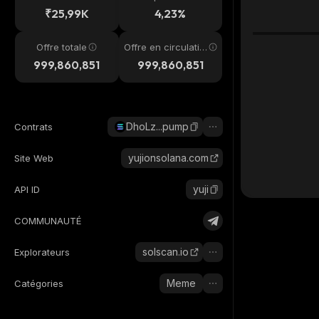
4h
₹25,99K
4,23%
Offre totale
Offre en circulatio
n
999,860,851
999,860,851
DhoLz...pump
Contrats
yujionsolana.com
Site Web
yuji
API ID
COMMUNAUTÉ
solscan.io
Explorateurs
Meme
Catégories