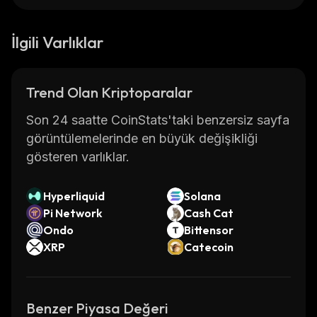
İlgili Varlıklar
Trend Olan Kriptoparalar
Son 24 saatte CoinStats'taki benzersiz sayfa
görüntülemelerinde en büyük değişikliği
gösteren varlıklar.
Hyperliquid
Solana
Pi Network
Cash Cat
Ondo
Bittensor
XRP
Catecoin
Benzer Piyasa Değeri