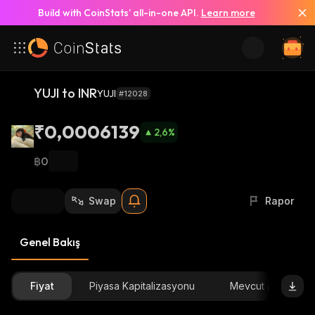
Build with CoinStats’ all-in-one API.
Learn more
YUJI to INR
YUJI
#12028
₹0,0006139
2,6
%
฿0
Swap
Rapor
Genel Bakış
Fiyat
Piyasa Kapitalizasyonu
Mevcut arz