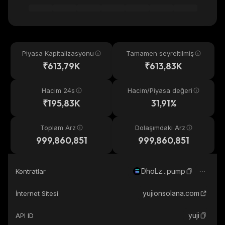
Piyasa Kapitalizasyonu
Tamamen seyreltilmiş
₹613,79K
₹613,83K
Hacim 24s
Hacim/Piyasa değeri
₹195,83K
31,91%
Toplam Arz
Dolaşımdaki Arz
999,860,851
999,860,851
DhoLz...pump
Kontratlar
yujionsolana.com
İnternet Sitesi
yuji
API ID