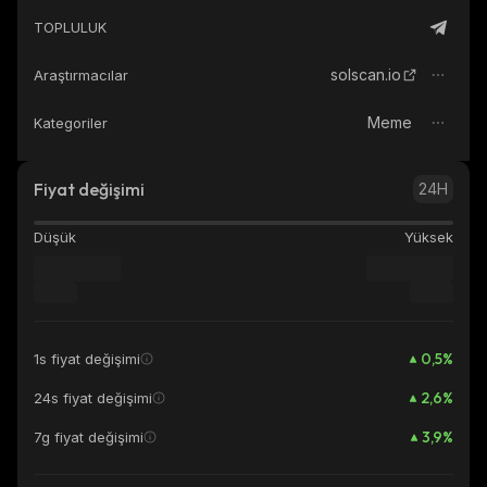
TOPLULUK
solscan.io
Araştırmacılar
Meme
Kategoriler
Fiyat değişimi
24H
Düşük
Yüksek
0,5
%
1s fiyat değişimi
2,6
%
24s fiyat değişimi
3,9
%
7g fiyat değişimi