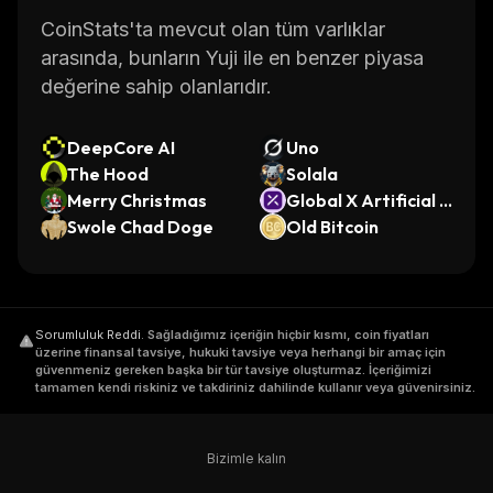
CoinStats'ta mevcut olan tüm varlıklar
arasında, bunların Yuji ile en benzer piyasa
değerine sahip olanlarıdır.
DeepCore AI
Uno
The Hood
Solala
Merry Christmas
Global X Artificial I
Swole Chad Doge
ntelligence & Techn
Old Bitcoin
ology ETF (Ondo To
kenized)
Sorumluluk Reddi
.
Sağladığımız içeriğin hiçbir kısmı, coin fiyatları
üzerine finansal tavsiye, hukuki tavsiye veya herhangi bir amaç için
güvenmeniz gereken başka bir tür tavsiye oluşturmaz. İçeriğimizi
tamamen kendi riskiniz ve takdiriniz dahilinde kullanır veya güvenirsiniz.
Bizimle kalın