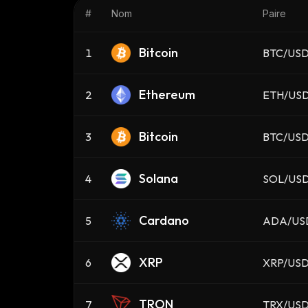
#
Nom
Paire
Bitcoin
1
BTC/US
Ethereum
2
ETH/US
Bitcoin
3
BTC/US
Solana
4
SOL/US
Cardano
5
ADA/US
XRP
6
XRP/US
TRON
7
TRX/US