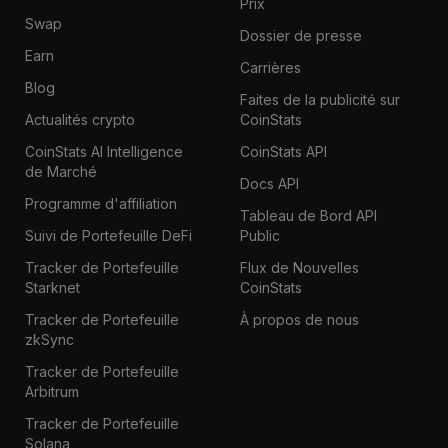
Prix
Swap
Dossier de presse
Earn
Carrières
Blog
Faites de la publicité sur
Actualités crypto
CoinStats
CoinStats AI Intelligence
CoinStats API
de Marché
Docs API
Programme d'affiliation
Tableau de Bord API
Suivi de Portefeuille DeFi
Public
Tracker de Portefeuille
Flux de Nouvelles
Starknet
CoinStats
Tracker de Portefeuille
À propos de nous
zkSync
Tracker de Portefeuille
Arbitrum
Tracker de Portefeuille
Solana