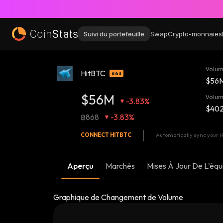
Suivi du portefeuille
Swap
Crypto-monnaies
Volum
HitBTC
#63
$56
$56M
Volum
-3.83%
$40
฿868
-3.83%
CONNECT
HITBTC
Automatically sync your Hi
Aperçu
Marchés
Mises À Jour De L'équ
Graphique de Changement de Volume