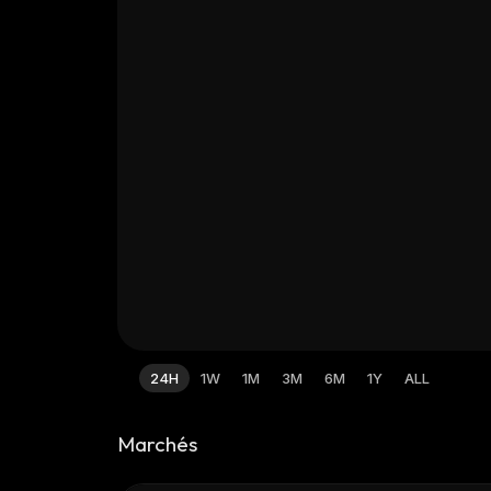
24H
1W
1M
3M
6M
1Y
ALL
Marchés