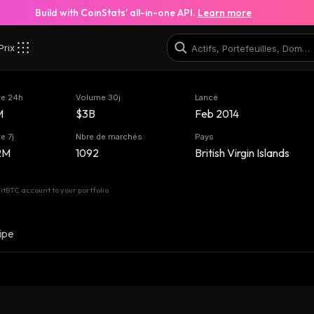
Build with CoinStats’ all-in-one API.
Learn more
Prix
e 24h
Volume 30j
Lancé
M
$3B
Feb 2014
e 7j
Nbre de marchés
Pays
2M
1092
British Virgin Islands
tBTC account to your portfolio
ipe