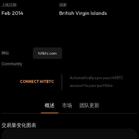
上线日期
国家
Feb 2014
British Virgin Islands
网站
hitbtc.com
Community
Automatically sync your HitBTC
CONNECT
HITBTC
account to your portfolio
概述
市场
团队更新
交易量变化图表