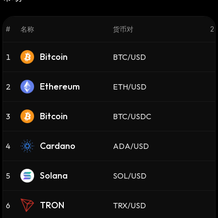
#
名称
货币对
2
Bitcoin
1
BTC/USD
Ethereum
2
ETH/USD
Bitcoin
3
BTC/USDC
Cardano
4
ADA/USD
Solana
5
SOL/USD
TRON
6
TRX/USD