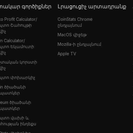
գտակար գործիքներ
Լրացուցիչ արտադրանք
o Profit Calculator/
CoinStats Chrome
պտո Շահույթի
ընդլայնում
վիչ
MacOS վիջեթ
n Calculator/
Mozilla-ի ընդլայնում
պտո Եկամուտի
վիչ
Apple TV
շտական կորստի
վիչ
պտո փոխարկիչ
oin ծիածանի
պատկեր
ereum ծիածանի
պատկեր
պտո վախի և
հության ինդեքս