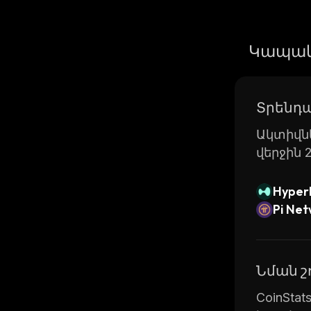
Կապակ
Տրենդա
Ակտիվնե
վերջին 
Hyperl
Pi Ne
Նման 
CoinSta