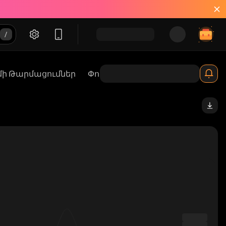
մի Թարմացումներ
Փուչիկային Քարտեզներ