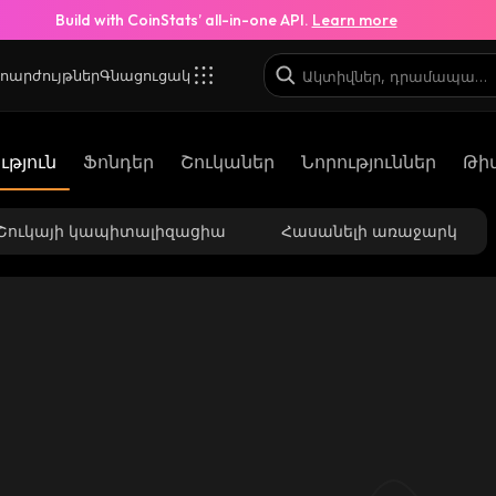
Build with CoinStats’ all-in-one API.
Learn more
ոարժույթներ
Գնացուցակ
թյուն
Ֆոնդեր
Շուկաներ
Նորություններ
Թի
Շուկայի կապիտալիզացիա
Հասանելի առաջարկ