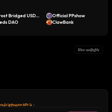
rost Bridged USDC
Official PPshow
frost)
eds DAO
ClawBank
Տես ավելին
ւյն կրիպտո API-ն