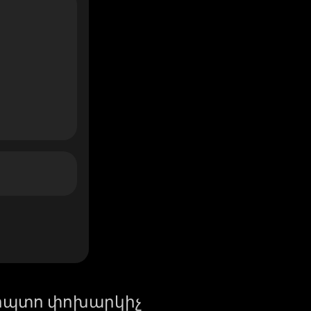
իպտո փոխարկիչ