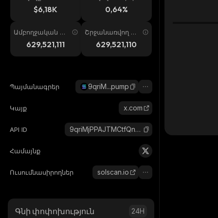
ում
պ. 24ժ
$6,18K
0,64%
Ամբողջական առ
Շրջանառվող առ
աջարկ
աջարկ
629,521,111
629,521,110
9qriM...pump
Պայմանագրեր
x.com
Կայք
9qriMjPPAJTMCtfQnz7Mo9BsV2jAWTr2ff7yc3JWpump_solana
API ID
Համայնք
solscan.io
Ուսումնասիրողներ
Գնի փոփոխություն
24H