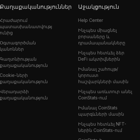
Քաղաքականություններ
Աջակցություն
Հրաժարում
Help Center
պատասխանատվությ
Ինչպես միացնել
ունից
բորսաները և
Օգտագործման
դրամապանակները
կանոններ
Ինչպես հետևել ձեր
Գաղտնիության
DeFi ակտիվներին
քաղաքականություն
Իմանալ շահույթ/
Cookie-ների
կորուստ
քաղաքականություն
հաշվարկների մասին
Վերադարձի
Ինչպես առևտուր անել
քաղաքականություն
CoinStats-ում
Իմանալ CoinStats
պարգևների մասին
Ինչպես հետևել NFT-
ներին CoinStats-ում