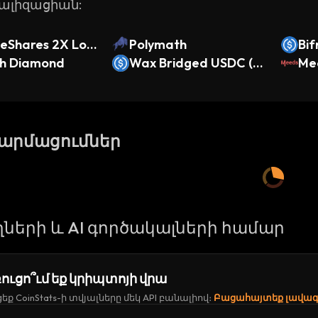
լիզացիան:
teShares 2X Lon
Polymath
Bif
 ETF (bStocks T
h Diamond
Wax Bridged USDC (W
(Bi
Me
ed Stock)
ax)
թարմացումներ
ների և AI գործակալների համար
ուցո՞ւմ եք կրիպտոյի վրա
ք CoinStats-ի տվյալները մեկ API բանալիով։
Բացահայտեք լավագո