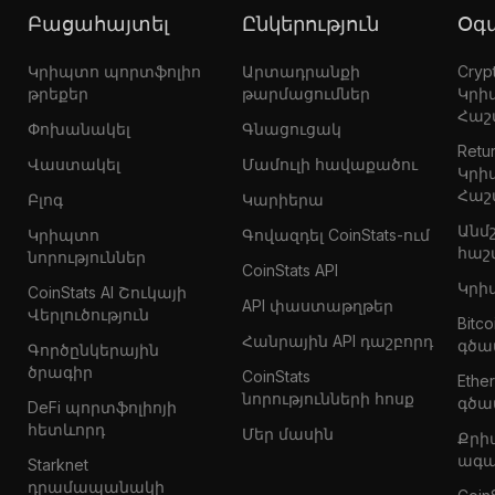
Բացահայտել
Ընկերություն
Օ
Կրիպտո պորտֆոլիո
Արտադրանքի
Crypt
թրեքեր
թարմացումներ
Կրի
Հաշ
Փոխանակել
Գնացուցակ
Retur
Վաստակել
Մամուլի հավաքածու
Կրի
Հաշ
Բլոգ
Կարիերա
Անմ
Կրիպտո
Գովազդել CoinStats-ում
հաշ
նորություններ
CoinStats API
Կրի
CoinStats AI Շուկայի
API փաստաթղթեր
Վերլուծություն
Bitc
Հանրային API դաշբորդ
գծա
Գործընկերային
ծրագիր
CoinStats
Eth
նորությունների հոսք
գծա
DeFi պորտֆոլիոյի
հետևորդ
Մեր մասին
Քրի
ագա
Starknet
դրամապանակի