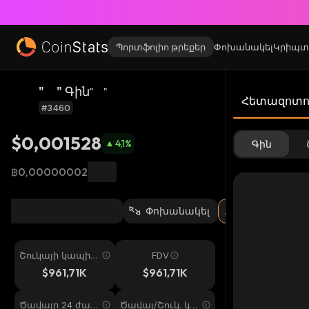
Պորտֆոլիո թրեքեր
Փոխանակել
Կրիպտ
" " Գին
" "
Հետազոտու
#3460
$0,001528
4,1
%
Գին
฿0,00000002
Փոխանակել
Շուկայի կապիտ
FDV
ալիզացիա
$961,71K
$961,71K
Ծավալը 24 ժամ
Ծավալ/Շուկ. կա