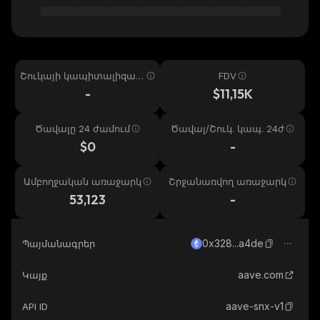
Շուկայի կապիտալիզաց
FDV
իա
-
$11,15K
Ծավալը 24 ժամում
Ծավալ/Շուկ. կապ. 24ժ
$0
-
Ամբողջական առաջարկ
Շրջանառվող առաջարկ
53,123
-
0x328...a4de
Պայմանագրեր
aave.com
Կայք
aave-snx-v1
API ID