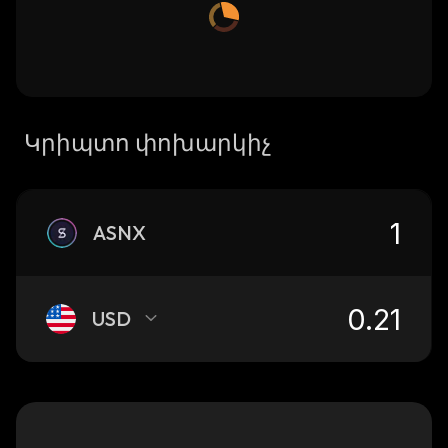
Կրիպտո փոխարկիչ
ASNX
USD