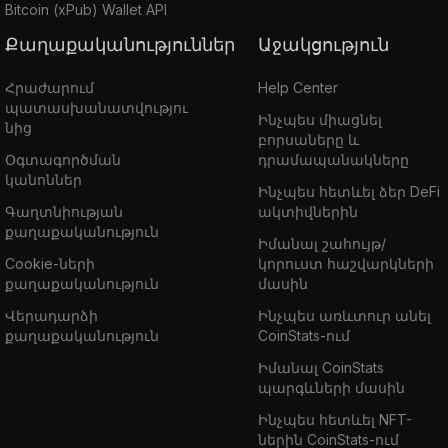
Bitcoin (xPub) Wallet API
Քաղաքականություններ
Աջակցություն
Հրաժարում
Help Center
պատասխանատվությու
Ինչպես միացնել
նից
բորսաները և
Օգտագործման
դրամապանակները
կանոններ
Ինչպես հետևել ձեր DeFi
Գաղտնիության
ակտիվներին
քաղաքականություն
Իմանալ շահույթ/
Cookie-ների
կորուստ հաշվարկների
քաղաքականություն
մասին
Վերադարձի
Ինչպես առևտուր անել
քաղաքականություն
CoinStats-ում
Իմանալ CoinStats
պարգևների մասին
Ինչպես հետևել NFT-
ներին CoinStats-ում