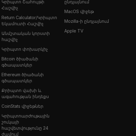
Կրիպտո Շահույթի
ընդլայնում
Հաշվիչ
MacOS վիջեթ
Return Calculator/Կրիպտո
Mozilla-ի ընդլայնում
Եկամուտի Հաշվիչ
Apple TV
Անմշտական կորստի
հաշվիչ
Կրիպտո փոխարկիչ
Bitcoin ծիածանի
գծապատկեր
Ethereum ծիածանի
գծապատկեր
Քրիպտո վախի և
ագահության ինդեքս
CoinStats վիջեթներ
Կրիպտոարժութային
շուկայի
հաշվետվությունը 24
ժամում