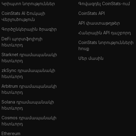
Կրիպտո նորություններ
Գովազդել CoinStats-ում
CoinStats AI Շուկայի
CoinStats API
Վերլուծություն
API փաստաթղթեր
Գործընկերային ծրագիր
Հանրային API դաշբորդ
DeFi պորտֆոլիոյի
CoinStats նորությունների
հետևորդ
հոսք
Starknet դրամապանակի
Մեր մասին
հետևորդ
zkSync դրամապանակի
հետևորդ
Arbitrum դրամապանակի
հետևորդ
Solana դրամապանակի
հետևորդ
Cosmos դրամապանակի
հետևորդ
Ethereum