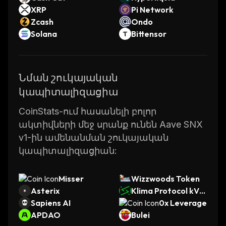
XRP
Pi Network
Zcash
Ondo
Solana
Bittensor
Նման շուկայական
կապիտալիզացիա
CoinStats-ում հասանելի բոլոր
ակտիվների մեջ սրանք ունեն Aave SNX
v1-ին ամենանման շուկայական
կապիտալիզացիան:
Misser
Wizzwoods Token
Asterix
Klima Protocol kVC
Sapiens AI
M
0x Leverage
APDAO
Bulei