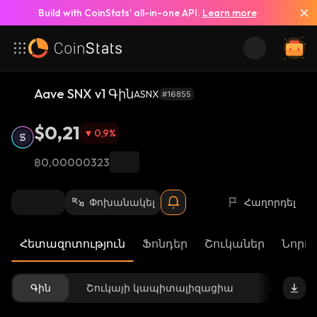
Build with CoinStats’ all-in-one API.
Learn more
Aave SNX v1 Գին
ASNX
#16855
$0,21
0,9
%
฿0,00000323
Փոխանակել
Հաղորդել
Հետազոտություն
Ֆոնդեր
Շուկաներ
Նորու
Գին
Շուկայի կապիտալիզացիա
Հասանե