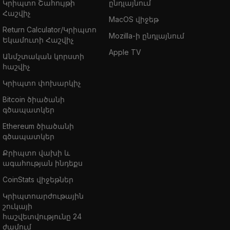
Կրիպտո Շահույթի
ընդլայնում
Հաշվիչ
MacOS վիջեթ
Return Calculator/Կրիպտո
Mozilla-ի ընդլայնում
Եկամուտի Հաշվիչ
Apple TV
Անմշտական կորստի
հաշվիչ
Կրիպտո փոխարկիչ
Bitcoin ծիածանի
գծապատկեր
Ethereum ծիածանի
գծապատկեր
Քրիպտո վախի և
ագահության ինդեքս
CoinStats վիջեթներ
Կրիպտոարժութային
շուկայի
հաշվետվությունը 24
ժամում