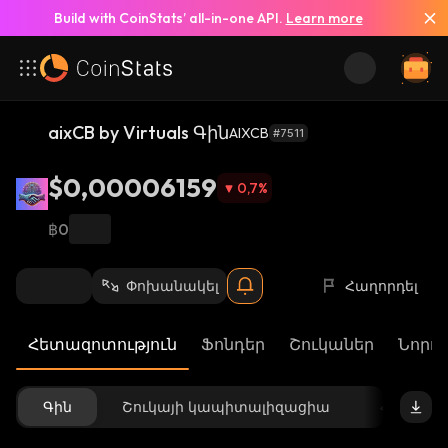
Build with CoinStats’ all-in-one API.
Learn more
aixCB by Virtuals Գին
AIXCB
#7511
$0,00006159
0,7
%
฿0
Փոխանակել
Հաղորդել
Հետազոտություն
Ֆոնդեր
Շուկաներ
Նորու
Գին
Շուկայի կապիտալիզացիա
Հասանե