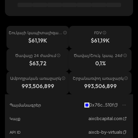
Շուկայի կապիտալիզաց
FDV
իա
$61,19K
$61,19K
Ծավալը 24 ժամում
Ծավալ/Շուկ. կապ. 24ժ
$63,72
0,1%
Ամբողջական առաջարկ
Շրջանառվող առաջարկ
993,506,899
993,506,899
0x76c...510f
Պայմանագրեր
aixcbcapital.com
Կայք
aixcb-by-virtuals
API ID