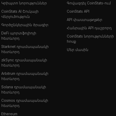
Կրիպտո նորություններ
Գովազդել CoinStats-ում
CoinStats AI Շուկայի
CoinStats API
Վերլուծություն
API փաստաթղթեր
Գործընկերային ծրագիր
Հանրային API դաշբորդ
DeFi պորտֆոլիոյի
CoinStats նորությունների
հետևորդ
հոսք
Starknet դրամապանակի
Մեր մասին
հետևորդ
zkSync դրամապանակի
հետևորդ
Arbitrum դրամապանակի
հետևորդ
Solana դրամապանակի
հետևորդ
Cosmos դրամապանակի
հետևորդ
Ethereum