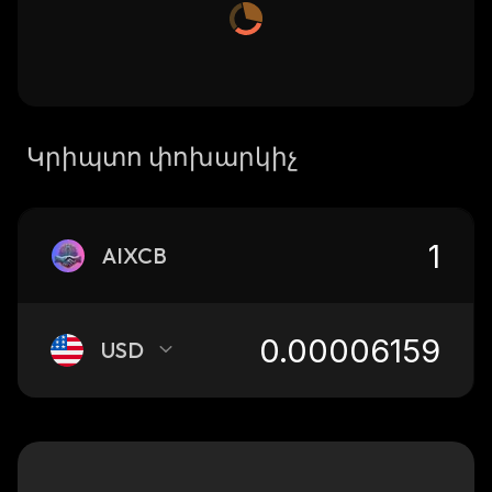
Կրիպտո փոխարկիչ
AIXCB
USD