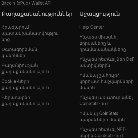
Bitcoin (xPub) Wallet API
Քաղաքականություններ
Աջակցություն
Հրաժարում
Help Center
պատասխանատվությու
Ինչպես միացնել
նից
բորսաները և
Օգտագործման
դրամապանակները
կանոններ
Ինչպես հետևել ձեր DeFi
Գաղտնիության
ակտիվներին
քաղաքականություն
Իմանալ շահույթ/
Cookie-ների
կորուստ հաշվարկների
քաղաքականություն
մասին
Վերադարձի
Ինչպես առևտուր անել
քաղաքականություն
CoinStats-ում
Իմանալ CoinStats
պարգևների մասին
Ինչպես հետևել NFT-
ներին CoinStats-ում