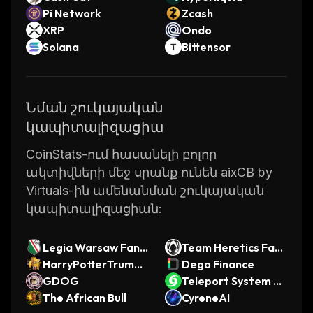
Pi Network
Zcash
XRP
Ondo
Solana
Bittensor
Նման շուկայական
կապիտալիզացիա
CoinStats-ում հասանելի բոլոր
ակտիվների մեջ սրանք ունեն aixCB by
Virtuals-ին ամենանման շուկայական
կապիտալիզացիան:
Legia Warsaw Fan T
Team Heretics Fan
oken
HarryPotterTrump
Token
Dego Finance
HomerSimpson777I
GDOG
Teleport System To
nu
The African Bull
ken
CyreneAI