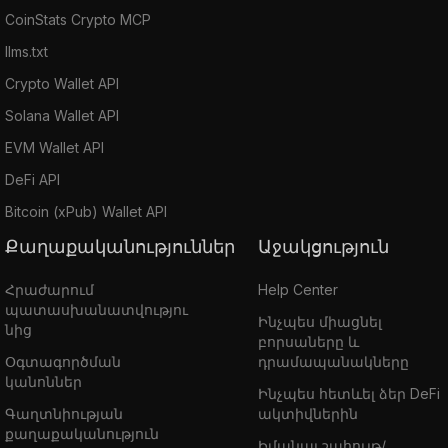
CoinStats Crypto MCP
llms.txt
Crypto Wallet API
Solana Wallet API
EVM Wallet API
DeFi API
Bitcoin (xPub) Wallet API
Քաղաքականություններ
Աջակցություն
Հրաժարում
Help Center
պատասխանատվությու
Ինչպես միացնել
նից
բորսաները և
Օգտագործման
դրամապանակները
կանոններ
Ինչպես հետևել ձեր DeFi
Գաղտնիության
ակտիվներին
քաղաքականություն
Իմանալ շահույթ/