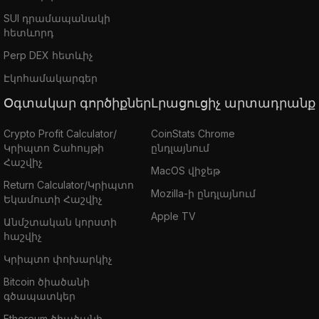
SUI դրամապանակի
հետևորդ
Perp DEX հետևիչ
Էկոհամակարգեր
Օգտակար գործիքներ
Լրացուցիչ արտադրանք
Crypto Profit Calculator/
CoinStats Chrome
Կրիպտո Շահույթի
ընդլայնում
Հաշվիչ
MacOS վիջեթ
Return Calculator/Կրիպտո
Mozilla-ի ընդլայնում
Եկամուտի Հաշվիչ
Apple TV
Անմշտական կորստի
հաշվիչ
Կրիպտո փոխարկիչ
Bitcoin ծիածանի
գծապատկեր
Ethereum ծիածանի