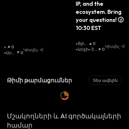
IP, and the 
ecosystem. Bring 
your questions! 🕜 
10:30 EST
«Ցլի»
0
Կիսվել
«Ց
0
Շուկ
«Արջի» Շո
0
Կիսվել
Լ
«Արջ
0
Ա
Ւկա
:
:
Ի»
Ի» Շո
Շ
Ւկա
:
Ո
Ւ
Թիմի թարմացումներ
Տես ավելին
Կ
Ա
:
Մշակողների և AI գործակալների
համար