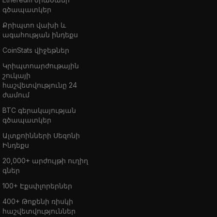
գծապատկեր
Քրիպտո վախի և
ագահության ինդեքս
CoinStats վիջեթներ
Կրիպտոարժութային
շուկայի
հաշվետվությունը 24
ժամում
BTC գերակայության
գծապատկեր
Ալտքոինների Սեզոնի
Ինդեքս
20,000+ արժույթի ուղիղ
գներ
100+ Էքսփլորերներ
400+ Թոքենի ռիսկի
հաշվետվություններ