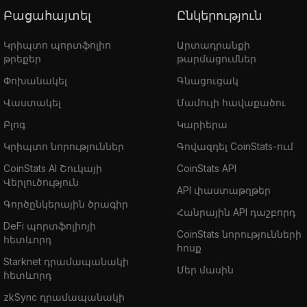
Բացահայտել
Ընկերություն
Կրիպտո պորտֆոլիո
Արտադրանքի
թրեքեր
թարմացումներ
Փոխանակել
Գնացուցակ
Վաստակել
Մամուլի հավաքածու
Բլոգ
Կարիերա
Կրիպտո նորություններ
Գովազդել CoinStats-ում
CoinStats AI Շուկայի
CoinStats API
Վերլուծություն
API փաստաթղթեր
Գործընկերային ծրագիր
Հանրային API դաշբորդ
DeFi պորտֆոլիոյի
CoinStats նորությունների
հետևորդ
հոսք
Starknet դրամապանակի
Մեր մասին
հետևորդ
zkSync դրամապանակի