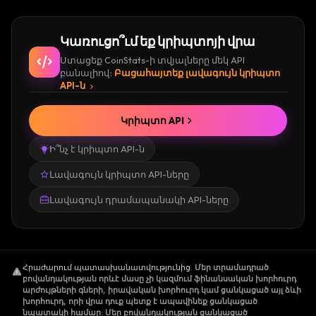
Կառուցո՞ւմ եք կրիպտոյի վրա
Ստացեք CoinStats-ի տվյալները մեկ API
բանալիով։
Բացահայտեք լավագույն կրիպտո
API-ն
Կրիպտո API
Ի՞նչ է կրիպտո API-ն
Լավագույն կրիպտո API-ները
Լավագույն դրամապանակի API-ները
Հրաժարում պատասխանատվությունից
.
Մեր տրամադրած
բովանդակության որևէ մասը չի կազմում ֆինանսական խորհուրդ
արժույթների գների, իրավական խորհուրդ կամ ցանկացած այլ ձևի
խորհուրդ, որի վրա դուք պետք է ապավինեք ցանկացած
նպատակի համար: Մեր բովանդակության ցանկացած