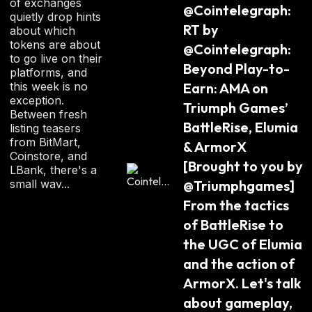
of exchanges
@Cointelegraph: 
Ա
quietly drop hints
:
RT by 
about which
tokens are about
@Cointelegraph: 
to go live on their
Beyond Play-to-
platforms, and
this week is no
Earn: AMA on 
exception.
Triumph Games’ 
Between fresh
BattleRise, Elumia 
listing teasers
from BitMart,
& ArmorX 
Coinstore, and
[Brought to you by 
LBank, there's a
small wav...
@Triumphgames] 
From the tactics 
of BattleRise to 
the UGC of Elumia 
and the action of 
ArmorX. Let's talk 
about gameplay, 