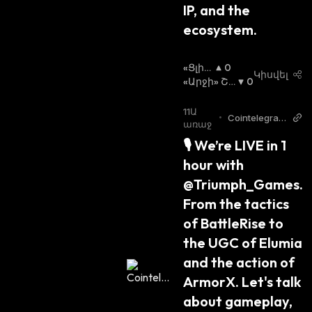
IP, and the 
ecosystem.
«Ցլի»
0
Կիսվել
Շուկ
«Արջի» Շո
0
Ա
Ւկա
:
:
11Ա
•
Cointelegrap
առաջ
h Twitter
🎙️ We’re LIVE in 1 
hour with 
@Triumph_Games. 
From the tactics 
of BattleRise to 
the UGC of Elumia 
and the action of 
ArmorX. Let's talk 
about gameplay, 