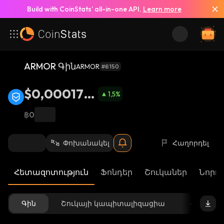
Build with CoinStats’ all-in-one API.
Learn more
ARMOR Գին
ARMOR
#6150
$0,000174
1,5
%
7
฿0
Փոխանակել
Հաղորդել
Հետազոտություն
Ֆոնդեր
Շուկաներ
Նորու
Գին
Շուկայի կապիտալիզացիա
Հասանե