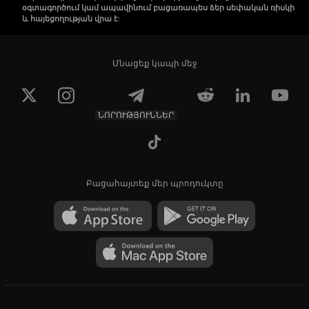
օգտագործում կամ ապավինում բացառապես ձեր սեփական ռիսկի
և հայեցողության վրա է:
Մնացեք կապի մեջ
ՆՈՐՈՒԹՅՈՒՆՆԵՐ
Բացահայտեք մեր պրոդուկտը