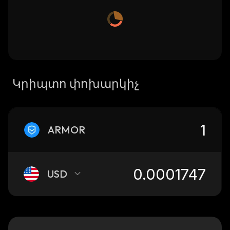
Կրիպտո փոխարկիչ
ARMOR
USD