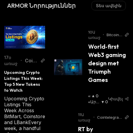
ARMOR Նորություններ
Տես ավելին
10Ա
•
Bitcoinm
առաջ
agazine.
World‑first 
nl
Web3 gaming 
17օ
Coin
•
design met 
առաջ
Gabb
Triumph 
Upcoming Crypto 
ar
Listings This Week: 
Games
Top 5 New Tokens 
to Watch
«Ց
0
Upcoming Crypto
Կիսվել
Լ
«Արջ
0
Listings This
Ի»
Ի» Շո
Week Across
Շ
Ւկա
:
11Ա
BitMart, Coinstore
•
Cointelegrap
Ո
առաջ
and LBankEvery
h Twitter
Ւ
week, a handful
RT by 
Կ