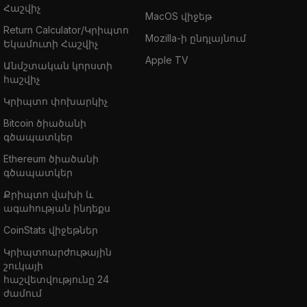
Հաշվիչ
MacOS վիջեթ
Return Calculator/Կրիպտո
Mozilla-ի ընդլայնում
Եկամուտի Հաշվիչ
Apple TV
Անմշտական կորստի
հաշվիչ
Կրիպտո փոխարկիչ
Bitcoin ծիածանի
գծապատկեր
Ethereum ծիածանի
գծապատկեր
Քրիպտո վախի և
ագահության ինդեքս
CoinStats վիջեթներ
Կրիպտոարժութային
շուկայի
հաշվետվությունը 24
ժամում