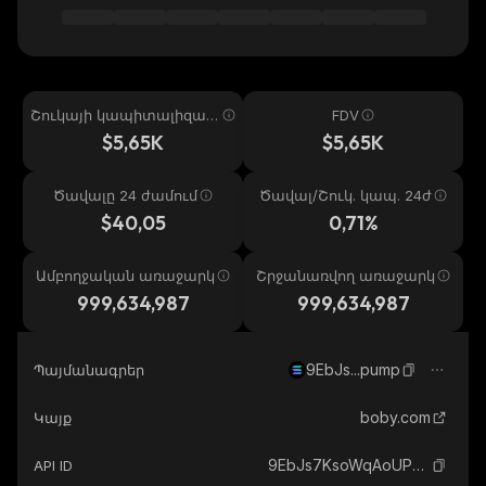
Շուկայի կապիտալիզաց
FDV
իա
$5,65K
$5,65K
Ծավալը 24 ժամում
Ծավալ/Շուկ. կապ. 24ժ
$40,05
0,71%
Ամբողջական առաջարկ
Շրջանառվող առաջարկ
999,634,987
999,634,987
9EbJs...pump
Պայմանագրեր
boby.com
Կայք
9EbJs7KsoWqAoUPTtcYf1kVyvydQgoxcvcitSbcUpump_solana
API ID