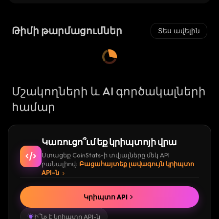
Թիմի թարմացումներ
Տես ավելին
Մշակողների և AI գործակալների
համար
Կառուցո՞ւմ եք կրիպտոյի վրա
Ստացեք CoinStats-ի տվյալները մեկ API
բանալիով։
Բացահայտեք լավագույն կրիպտո
API-ն
Կրիպտո API
Ի՞նչ է կրիպտո API-ն