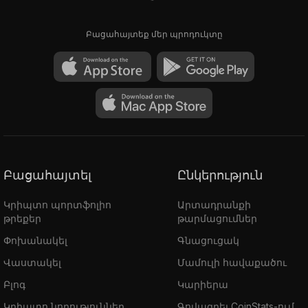
Բացահայտեք մեր պրոդուկտը
Բացահայտել
Ընկերություն
Կրիպտո պորտֆոլիո
Արտադրանքի
թրեքեր
թարմացումներ
Փոխանակել
Գնացուցակ
Վաստակել
Մամուլի հավաքածու
Բլոգ
Կարիերա
Կրիպտո նորություններ
Գովազդել CoinStats-ում