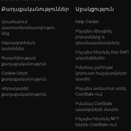
Քաղաքականություններ
Աջակցություն
Հրաժարում
Help Center
պատասխանատվությու
Ինչպես միացնել
նից
բորսաները և
Օգտագործման
դրամապանակները
կանոններ
Ինչպես հետևել ձեր DeFi
Գաղտնիության
ակտիվներին
քաղաքականություն
Իմանալ շահույթ/
Cookie-ների
կորուստ հաշվարկների
քաղաքականություն
մասին
Վերադարձի
Ինչպես առևտուր անել
քաղաքականություն
CoinStats-ում
Իմանալ CoinStats
պարգևների մասին
Ինչպես հետևել NFT-
ներին CoinStats-ում