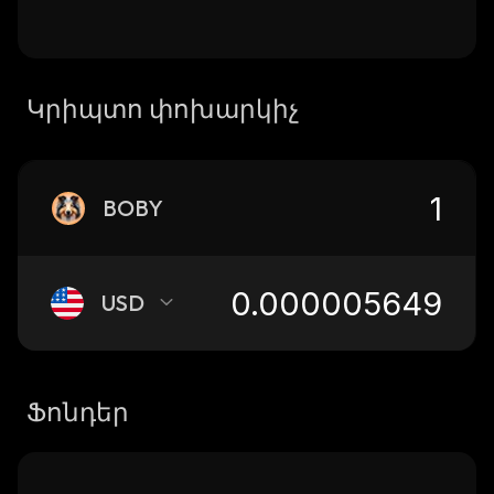
Կրիպտո փոխարկիչ
BOBY
USD
Ֆոնդեր