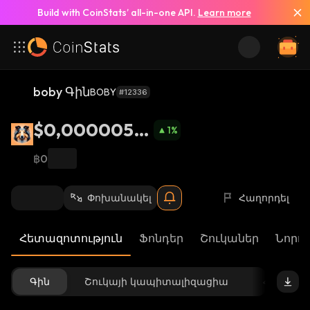
Build with CoinStats’ all-in-one API.
Learn more
boby Գին
BOBY
#12336
$0,0000056
1
%
49
฿0
Փոխանակել
Հաղորդել
Հետազոտություն
Ֆոնդեր
Շուկաներ
Նորու
Գին
Շուկայի կապիտալիզացիա
Հասանե