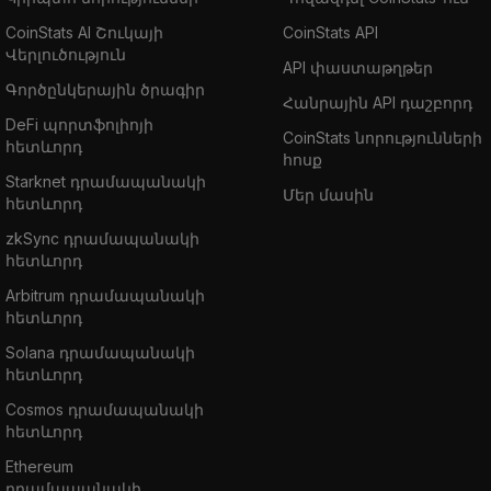
CoinStats AI Շուկայի
CoinStats API
Վերլուծություն
API փաստաթղթեր
Գործընկերային ծրագիր
Հանրային API դաշբորդ
DeFi պորտֆոլիոյի
CoinStats նորությունների
հետևորդ
հոսք
Starknet դրամապանակի
Մեր մասին
հետևորդ
zkSync դրամապանակի
հետևորդ
Arbitrum դրամապանակի
հետևորդ
Solana դրամապանակի
հետևորդ
Cosmos դրամապանակի
հետևորդ
Ethereum
դրամապանակի