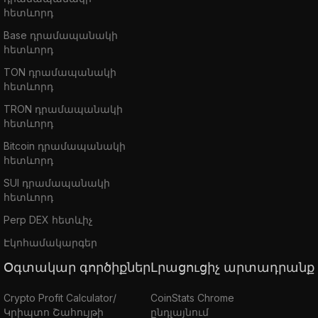
հետևորդ
Base դրամապանակի
հետևորդ
TON դրամապանակի
հետևորդ
TRON դրամապանակի
հետևորդ
Bitcoin դրամապանակի
հետևորդ
SUI դրամապանակի
հետևորդ
Perp DEX հետևիչ
Էկոհամակարգեր
Օգտակար գործիքներ
Լրացուցիչ արտադրանք
Crypto Profit Calculator/
CoinStats Chrome
Կրիպտո Շահույթի
ընդլայնում