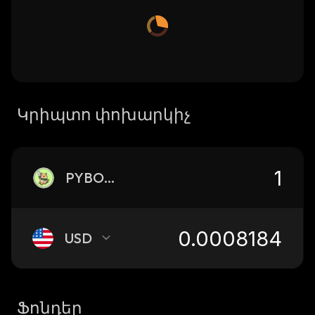
Կրիպտո փոխարկիչ
PYBOBO
USD
Ֆոնդեր