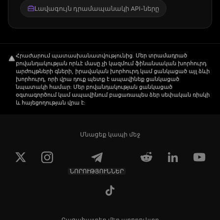
Լավագույն դրամապանակի API-ները
Հրաժարում պատասխանատվությունից
.
Մեր տրամադրած
բովանդակության որևէ մասը չի կազմում ֆինանսական խորհուրդ
արժույթների գների, իրավական խորհուրդ կամ ցանկացած այլ ձևի
խորհուրդ, որի վրա դուք պետք է ապավինեք ցանկացած
նպատակի համար: Մեր բովանդակության ցանկացած
օգտագործում կամ ապավինում բացառապես ձեր սեփական ռիսկի
և հայեցողության վրա է:
Մնացեք կապի մեջ
ՆՈՐՈՒԹՅՈՒՆՆԵՐ
Բացահայտեք մեր պրոդուկտը