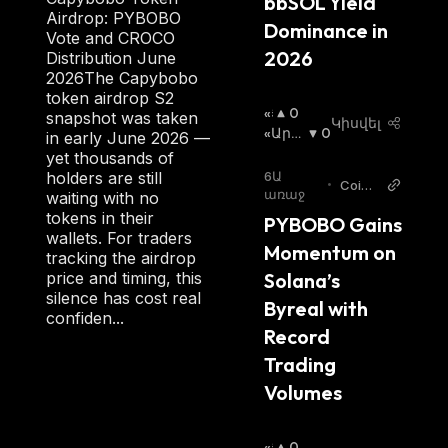
bbSOL Yield 
Airdrop: PYBOBO
Dominance in 
Vote and CROCO
2026
Distribution June
2026The Capybobo
token airdrop S2
«Ց
0
snapshot was taken
Կիսվել
Լ
«Արջ
0
in early June 2026 —
Ի»
Ի» Շո
yet thousands of
Շ
Ւկա
:
6Ա
holders are still
•
CoinC
Ո
առաջ
waiting with no
u
Ւ
tokens in their
PYBOBO Gains 
Կ
wallets. For traders
Momentum on 
Ա
tracking the airdrop
:
Solana’s 
price and timing, this
silence has cost real
Byreal with 
confiden...
Record 
Trading 
Volumes
«Ց
0