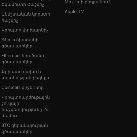
Mozilla-ի ընդլայնում
Եկամուտի Հաշվիչ
Apple TV
Անմշտական կորստի
հաշվիչ
Կրիպտո փոխարկիչ
Bitcoin ծիածանի
գծապատկեր
Ethereum ծիածանի
գծապատկեր
Քրիպտո վախի և
ագահության ինդեքս
CoinStats վիջեթներ
Կրիպտոարժութային
շուկայի
հաշվետվությունը 24
ժամում
BTC գերակայության
գծապատկեր