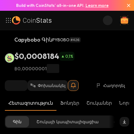
Build with CoinStats’ all-in-one API.
Learn more
Capybobo Գին
PYBOBO
#426
$0,0008184
0,1
%
฿0,00000001
Փոխանակել
Հաղորդել
Հետազոտություն
Ֆոնդեր
Շուկաներ
Նորու
Գին
Շուկայի կապիտալիզացիա
Հասանե