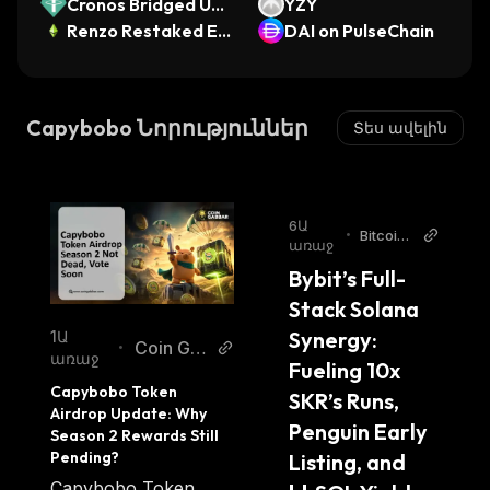
no
Cronos Bridged US
YZY
DT (Cronos)
Renzo Restaked ET
DAI on PulseChain
H
Capybobo Նորություններ
Տես ավելին
6Ա
•
Bitcoin
առաջ
World
Bybit’s Full-
Stack Solana 
Synergy: 
1Ա
Coin Ga
•
առաջ
Fueling 10x 
bbar
Capybobo Token 
SKR’s Runs, 
Airdrop Update: Why 
Penguin Early 
Season 2 Rewards Still 
Pending?
Listing, and 
Capybobo Token