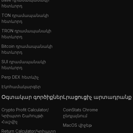
հետևորդ
TON դրամապանակի
հետևորդ
TRON դրամապանակի
հետևորդ
Bitcoin դրամապանակի
հետևորդ
SUI դրամապանակի
հետևորդ
Perp DEX հետևիչ
Էկոհամակարգեր
Օգտակար գործիքներ
Լրացուցիչ արտադրանք
Crypto Profit Calculator/
CoinStats Chrome
Կրիպտո Շահույթի
ընդլայնում
Հաշվիչ
MacOS վիջեթ
Return Calculator/Կրիպտո