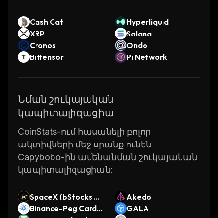
Cash Cat
Hyperliquid
XRP
Solana
Cronos
Ondo
Bittensor
Pi Network
Նման շուկայական
կապիտալիզացիա
CoinStats-ում հասանելի բոլոր
ակտիվների մեջ սրանք ունեն
Capybobo-ին ամենանման շուկայական
կապիտալիզացիան:
SpaceX (bStocks To
Akedo
kenized Stock)
Binance-Peg Carda
GALA