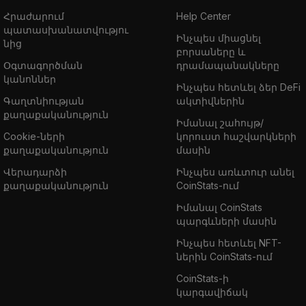
Հրաժարում
Help Center
պատասխանատվությու
Ինչպես միացնել
նից
բորսաները և
Օգտագործման
դրամապանակները
կանոններ
Ինչպես հետևել ձեր DeFi
Գաղտնիության
ակտիվներին
քաղաքականություն
Իմանալ շահույթ/
Cookie-ների
կորուստ հաշվարկների
քաղաքականություն
մասին
Վերադարձի
Ինչպես առևտուր անել
քաղաքականություն
CoinStats-ում
Իմանալ CoinStats
պարգևների մասին
Ինչպես հետևել NFT-
ներին CoinStats-ում
CoinStats-ի
կարգավիճակ