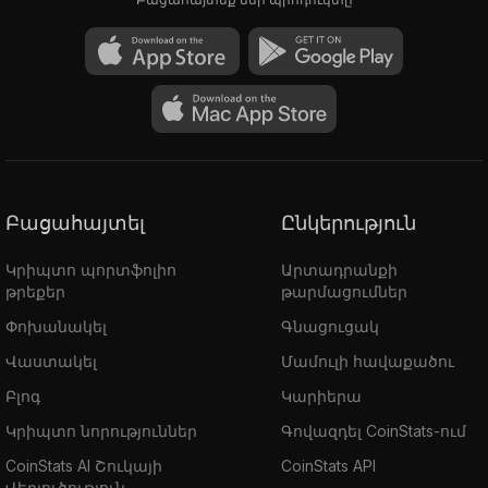
Բացահայտել
Ընկերություն
Կրիպտո պորտֆոլիո
Արտադրանքի
թրեքեր
թարմացումներ
Փոխանակել
Գնացուցակ
Վաստակել
Մամուլի հավաքածու
Բլոգ
Կարիերա
Կրիպտո նորություններ
Գովազդել CoinStats-ում
CoinStats AI Շուկայի
CoinStats API
Վերլուծություն