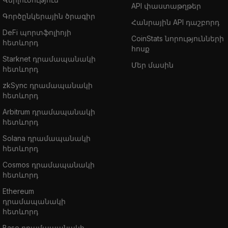
API փաստաթղթեր
Գործընկերային ծրագիր
Հանրային API դաշբորդ
DeFi պորտֆոլիոյի
CoinStats նորությունների
հետևորդ
հոսք
Starknet դրամապանակի
Մեր մասին
հետևորդ
zkSync դրամապանակի
հետևորդ
Arbitrum դրամապանակի
հետևորդ
Solana դրամապանակի
հետևորդ
Cosmos դրամապանակի
հետևորդ
Ethereum
դրամապանակի
հետևորդ
Base դրամապանակի