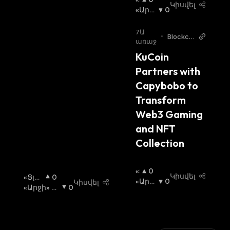
Կիսվել
Լ
«Արջ
0
Ի»
Ի» Շո
Շ
Ւկա
:
7Ա
•
Blockch
Ո
առաջ
ainRepo
Ւ
KuCoin 
rter
Կ
Partners with 
Ա
:
Capybobo to 
Transform 
Web3 Gaming 
and NFT 
Collection
«Ց
0
Կիսվել
«Ցլի»
0
Լ
«Արջ
0
Կիսվել
Շուկ
«Արջի» Շ
0
Ի»
Ի» Շո
Ա
Ուկա
:
:
Շ
Ւկա
:
Ո
Ւ