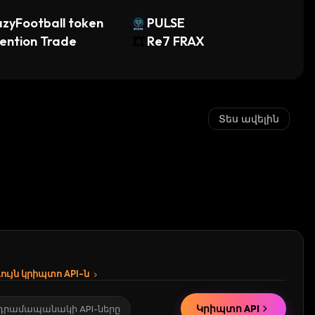
zyFootball token
PULSE
ention Trade
Re7 FRAX
Տես ավելին
ւյն կրիպտո API-ն
Կրիպտո API
 դրամապանակի API-ները