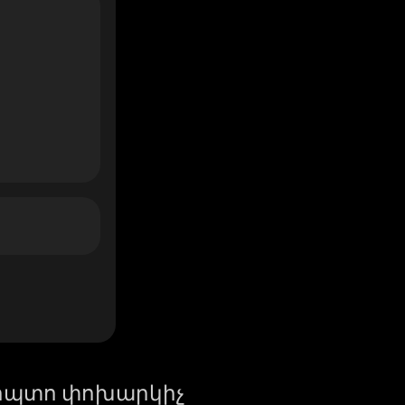
իպտո փոխարկիչ