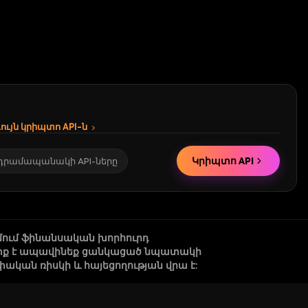
ւյն կրիպտո API-ն
Կրիպտո API
 դրամապանակի API-ները
մում ֆինանսական խորհուրդ
 պետք է ապավինեք ցանկացած նպատակի
կան ռիսկի և հայեցողության վրա է: