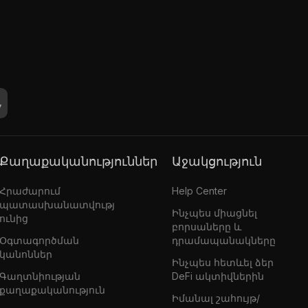
Քաղաքականություններ
Աջակցություն
Հրաժարում
Help Center
պատասխանատվությ
Ինչպես միացնել
ունից
բորսաները և
Օգտագործման
դրամապանակները
կանոններ
Ինչպես հետևել ձեր
Գաղտնիության
DeFi ակտիվներին
քաղաքականություն
Իմանալ շահույթ/