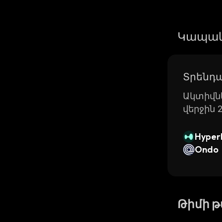
Կապակ
Տրենդա
Ակտիվնե
վերջին 
Hyperl
Ondo
Թիմի 