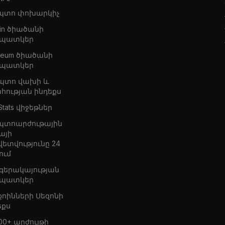
պտո փոխարկիչ
oin ծիածանի
պատկեր
ereum ծիածանի
պատկեր
պտո վախի և
հության ինդեքս
Stats վիջեթներ
պտոարժութային
այի
վետվությունը 24
ում
 գերակայության
պատկեր
քոինների Սեզոնի
եքս
00+ արժույթի