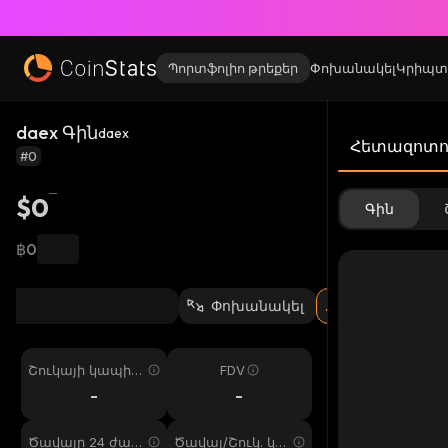
Պորտֆոլիո թրեքեր
Փոխանակել
Կրիպտ
daex Գին
daex
Հետազոտու
#0
$0
Գին
฿0
Փոխանակել
Շուկայի կապիտ
FDV
ալիզացիա
-
-
Ծավալը 24 ժամ
Ծավալ/Շուկ. կա