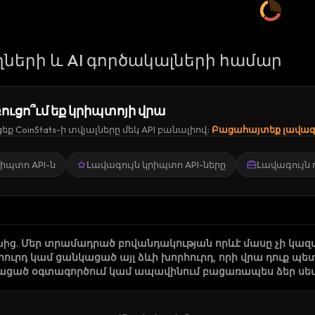
ների և AI գործակալների համար
ուցո՞ւմ եք կրիպտոյի վրա
ք CoinStats-ի տվյալները մեկ API բանալիով։
Բացահայտեք լավագո
կրիպտո API-ն
Լավագույն կրիպտո API-ները
Լավագույն
նից
.
Մեր տրամադրած բովանդակության որևէ մասը չի կազ
րհուրդ կամ ցանկացած այլ ձևի խորհուրդ, որի վրա դուք
ացած օգտագործում կամ ապավինում բացառապես ձեր սեփա