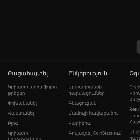
Բացահայտել
Ընկերություն
Օ
Կրիպտո պորտֆոլիո
Արտադրանքի
Crypt
թրեքեր
թարմացումներ
Կրի
Հաշ
Փոխանակել
Գնացուցակ
Retur
Վաստակել
Մամուլի հավաքածու
Կրի
Հաշ
Բլոգ
Կարիերա
Անմ
Կրիպտո
Գովազդել CoinStats-ում
հաշ
նորություններ