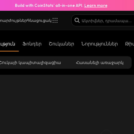
Build with CoinStats’ all-in-one API.
Learn more
ոարժույթներ
Գնացուցակ
թյուն
Ֆոնդեր
Շուկաներ
Նորություններ
Թի
Շուկայի կապիտալիզացիա
Հասանելի առաջարկ