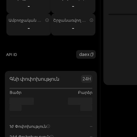
ում
պ. 24ժ
-
-
Ամբողջական առ
Շրջանառվող առ
աջարկ
աջարկ
-
-
daex
API ID
Գնի փոփոխություն
24H
Ցածր
Բարձր
1ժ Փոփոխություն
24ժ Փոփոխություն