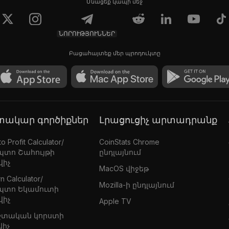
Մնացեք կապի մեջ
ՆՈՐՈՒԹՅՈՒՆՆԵՐ
Բացահայտեք մեր պրոդուկտը
գտակար գործիքներ
Լրացուցիչ արտադրանք
o Profit Calculator/
CoinStats Chrome
պտո Շահույթի
ընդլայնում
վիչ
MacOS վիջեթ
n Calculator/
Mozilla-ի ընդլայնում
պտո Եկամուտի
վիչ
Apple TV
շտական կորստի
վիչ