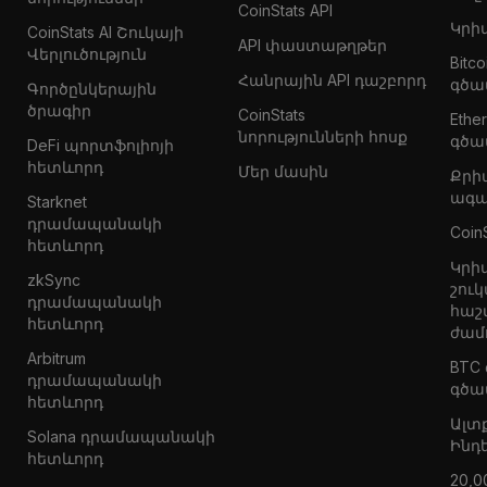
CoinStats API
Կրի
CoinStats AI Շուկայի
API փաստաթղթեր
Վերլուծություն
Bitc
Հանրային API դաշբորդ
գծա
Գործընկերային
ծրագիր
CoinStats
Eth
նորությունների հոսք
գծա
DeFi պորտֆոլիոյի
հետևորդ
Մեր մասին
Քրի
ագա
Starknet
դրամապանակի
Coin
հետևորդ
Կրի
zkSync
շուկ
դրամապանակի
հաշ
հետևորդ
ժամ
Arbitrum
BTC
դրամապանակի
գծա
հետևորդ
Ալտ
Solana դրամապանակի
Ինդ
հետևորդ
20,0