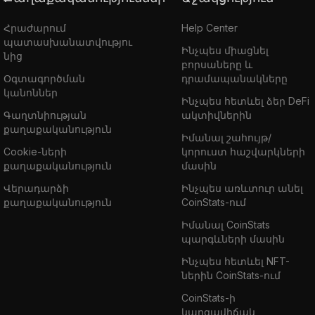
Հրաժարում
Help Center
պատասխանատվությու
Ինչպես միացնել
նից
բորսաները և
Օգտագործման
դրամապանակները
կանոններ
Ինչպես հետևել ձեր DeFi
Գաղտնիության
ակտիվներին
քաղաքականություն
Իմանալ շահույթ/
Cookie-ների
կորուստ հաշվարկների
քաղաքականություն
մասին
Վերադարձի
Ինչպես առևտուր անել
քաղաքականություն
CoinStats-ում
Իմանալ CoinStats
պարգևների մասին
Ինչպես հետևել NFT-
ներին CoinStats-ում
CoinStats-ի
կարգավիճակ