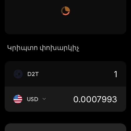
Կրիպտո փոխարկիչ
D2T
USD