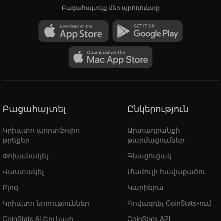
Բացահայտեք մեր պրոդուկտը
Բացահայտել
Ընկերություն
Կրիպտո պորտֆոլիո
Արտադրանքի
թրեքեր
թարմացումներ
Փոխանակել
Գնացուցակ
Վաստակել
Մամուլի հավաքածու
Բլոգ
Կարիերա
Կրիպտո նորություններ
Գովազդել CoinStats-ում
CoinStats AI Շուկայի
CoinStats API