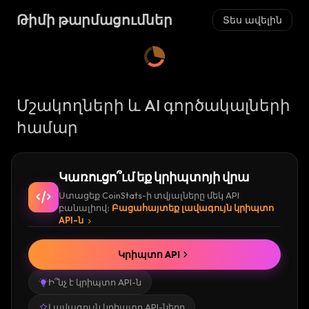
Թիմի թարմացումներ
Տես ավելին
Մշակողների և AI գործակալների
համար
Կառուցո՞ւմ եք կրիպտոյի վրա
Ստացեք CoinStats-ի տվյալները մեկ API
բանալիով։
Բացահայտեք լավագույն կրիպտո
API-ն
Կրիպտո API
Ի՞նչ է կրիպտո API-ն
Լավագույն կրիպտո API-ները