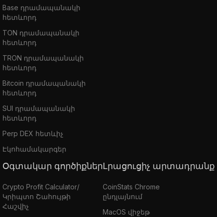
Base դրամապանակի
հետևորդ
TON դրամապանակի
հետևորդ
TRON դրամապանակի
հետևորդ
Bitcoin դրամապանակի
հետևորդ
SUI դրամապանակի
հետևորդ
Perp DEX հետևիչ
Էկոհամակարգեր
Օգտակար գործիքներ
Լրացուցիչ արտադրանք
Crypto Profit Calculator/
CoinStats Chrome
Կրիպտո Շահույթի
ընդլայնում
Հաշվիչ
MacOS վիջեթ