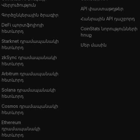
Վերլուծություն
API փաստաթղթեր
Գործընկերային ծրագիր
Հանրային API դաշբորդ
DeFi պորտֆոլիոյի
CoinStats նորությունների
հետևորդ
հոսք
Starknet դրամապանակի
Մեր մասին
հետևորդ
zkSync դրամապանակի
հետևորդ
Arbitrum դրամապանակի
հետևորդ
Solana դրամապանակի
հետևորդ
Cosmos դրամապանակի
հետևորդ
Ethereum
դրամապանակի
հետևորդ