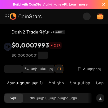
Build with CoinStats’ all-in-one API.
Learn more
Dash 2 Trade Գին
D2T
#4628
$0,0007993
2,8
%
฿0,00000001
Փոխանակել
Հաղորդել
Հետազոտություն
Ֆոնդեր
Շուկաներ
Նորու
Գին
Շուկայի կապիտալիզացիա
Հասանե