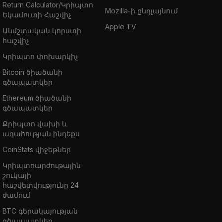
Return Calculator/Կրիպտո
Mozilla-ի ընդլայնում
Եկամուտի Հաշվիչ
Apple TV
Անմշտական կորստի
հաշվիչ
Կրիպտո փոխարկիչ
Bitcoin ծիածանի
գծապատկեր
Ethereum ծիածանի
գծապատկեր
Քրիպտո վախի և
ագահության ինդեքս
CoinStats վիջեթներ
Կրիպտոարժութային
շուկայի
հաշվետվությունը 24
ժամում
BTC գերակայության
գծապատկեր