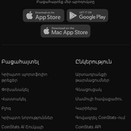
Բացահայտեք մեր պրոդուկտը
Բացահայտել
Ընկերություն
Կրիպտո պորտֆոլիո
Արտադրանքի
թրեքեր
թարմացումներ
Փոխանակել
Գնացուցակ
Վաստակել
Մամուլի հավաքածու
Բլոգ
Կարիերա
Կրիպտո նորություններ
Գովազդել CoinStats-ում
CoinStats AI Շուկայի
CoinStats API