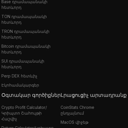
Base դրամապանակի
հետևորդ
TON դրամապանակի
հետևորդ
TRON դրամապանակի
հետևորդ
Bitcoin դրամապանակի
հետևորդ
SUI դրամապանակի
հետևորդ
Perp DEX հետևիչ
Էկոհամակարգեր
Օգտակար գործիքներ
Լրացուցիչ արտադրանք
Crypto Profit Calculator/
CoinStats Chrome
Կրիպտո Շահույթի
ընդլայնում
Հաշվիչ
MacOS վիջեթ
Return Calculator/Կրիպտո