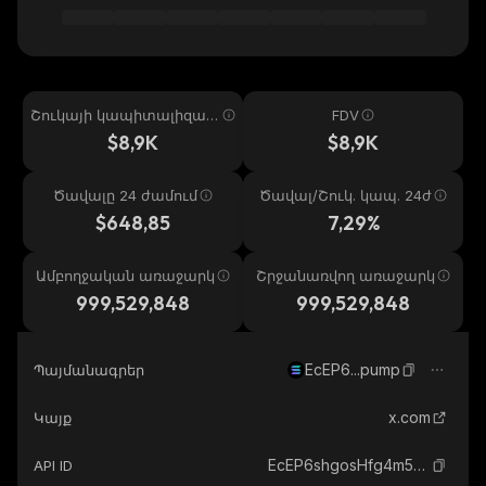
Շուկայի կապիտալիզաց
FDV
իա
$8,9K
$8,9K
Ծավալը 24 ժամում
Ծավալ/Շուկ. կապ. 24ժ
$648,85
7,29%
Ամբողջական առաջարկ
Շրջանառվող առաջարկ
999,529,848
999,529,848
EcEP6...pump
Պայմանագրեր
x.com
Կայք
EcEP6shgosHfg4m5b7wWTHHJZFWzoF1iqcdZMBzwpump_solana
API ID