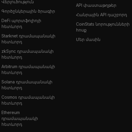
Վերլուծություն
API փաստաթղթեր
Գործընկերային ծրագիր
Հանրային API դաշբորդ
DeFi պորտֆոլիոյի
CoinStats նորությունների
հետևորդ
հոսք
Starknet դրամապանակի
Մեր մասին
հետևորդ
zkSync դրամապանակի
հետևորդ
Arbitrum դրամապանակի
հետևորդ
Solana դրամապանակի
հետևորդ
Cosmos դրամապանակի
հետևորդ
Ethereum
դրամապանակի
հետևորդ