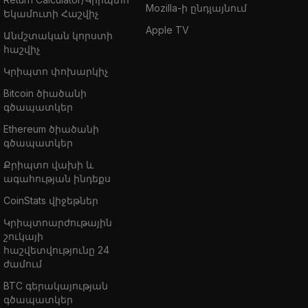
Mozilla-ի ընդլայնում
Եկամուտի Հաշվիչ
Apple TV
Անմշտական կորստի
հաշվիչ
Կրիպտո փոխարկիչ
Bitcoin ծիածանի
գծապատկեր
Ethereum ծիածանի
գծապատկեր
Քրիպտո վախի և
ագահության ինդեքս
CoinStats վիջեթներ
Կրիպտոարժութային
շուկայի
հաշվետվությունը 24
ժամում
BTC գերակայության
գծապատկեր