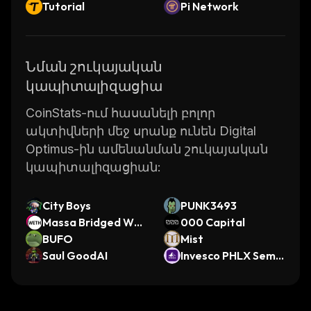
Tutorial
Pi Network
Նման շուկայական
կապիտալիզացիա
CoinStats-ում հասանելի բոլոր
ակտիվների մեջ սրանք ունեն Digital
Optimus-ին ամենանման շուկայական
կապիտալիզացիան:
City Boys
PUNK3493
Massa Bridged WE
000 Capital
TH (Massa)
BUFO
Mist
Saul GoodAI
Invesco PHLX Semic
onductor ETF (Ond
o Tokenized)