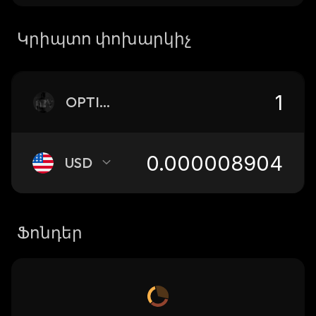
Կրիպտո փոխարկիչ
OPTIMUS
USD
Ֆոնդեր