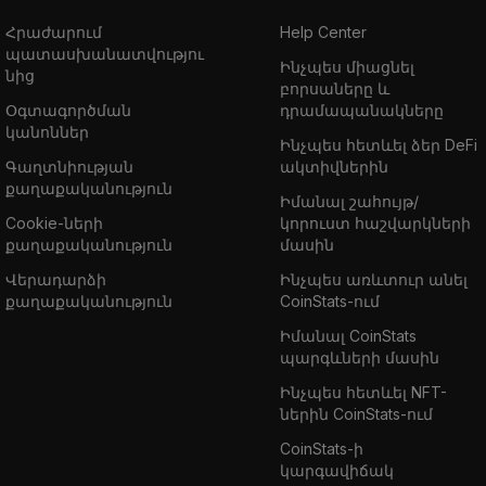
Հրաժարում
Help Center
պատասխանատվությու
Ինչպես միացնել
նից
բորսաները և
Օգտագործման
դրամապանակները
կանոններ
Ինչպես հետևել ձեր DeFi
Գաղտնիության
ակտիվներին
քաղաքականություն
Իմանալ շահույթ/
Cookie-ների
կորուստ հաշվարկների
քաղաքականություն
մասին
Վերադարձի
Ինչպես առևտուր անել
քաղաքականություն
CoinStats-ում
Իմանալ CoinStats
պարգևների մասին
Ինչպես հետևել NFT-
ներին CoinStats-ում
CoinStats-ի
կարգավիճակ