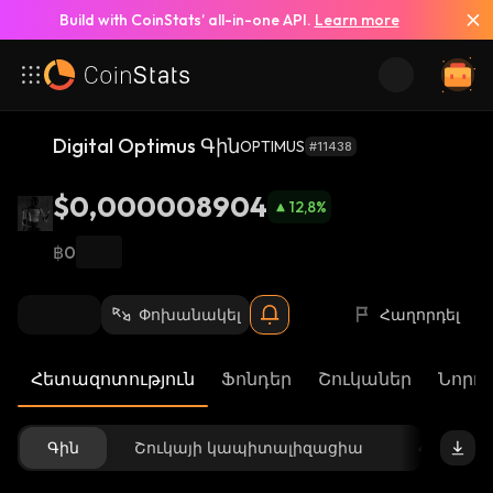
Build with CoinStats’ all-in-one API.
Learn more
Digital Optimus Գին
OPTIMUS
#11438
$0,000008904
12,8
%
฿0
Փոխանակել
Հաղորդել
Հետազոտություն
Ֆոնդեր
Շուկաներ
Նորու
Գին
Շուկայի կապիտալիզացիա
Հասանե